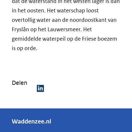
dat de waterstand in het westen lager is dan
in het oosten. Het waterschap loost
overtollig water aan de noordoostkant van
Fryslân op het Lauwersmeer. Het
gemiddelde waterpeil op de Friese boezem
is op orde.
Delen
D
e
l
Waddenzee.nl
e