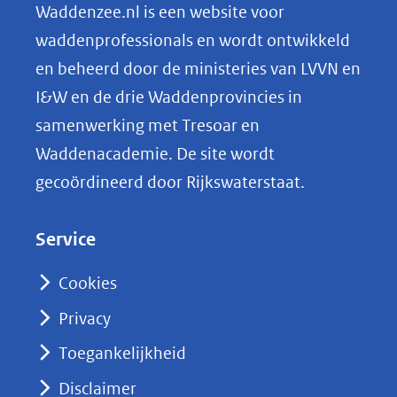
n
Waddenzee.nl is een website voor
o
waddenprofessionals en wordt ontwikkeld
p
en beheerd door de ministeries van LVVN en
L
I&W en de drie Waddenprovincies in
i
samenwerking met Tresoar en
n
Waddenacademie. De site wordt
k
gecoördineerd door Rijkswaterstaat.
e
d
Service
I
n
Cookies
(opent
Privacy
in
nieuw
Toegankelijkheid
venster)
Disclaimer