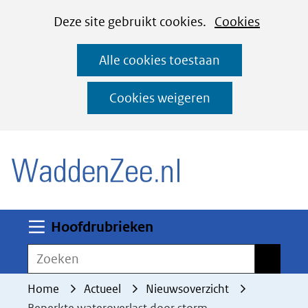
Cookies
Ga
Hier
Deze site gebruikt cookies.
Cookies
instellen
naar
kan
Alle cookies toestaan
de
het
inhoud
gebruik
Cookies weigeren
van
(naar homepage)
cookies
op
deze
website
worden
Uitklappen
Hoofdrubrieken
toegestaan
Zoeken
Zoeken
of
geweigerd.
Home
Actueel
Nieuwsoverzicht