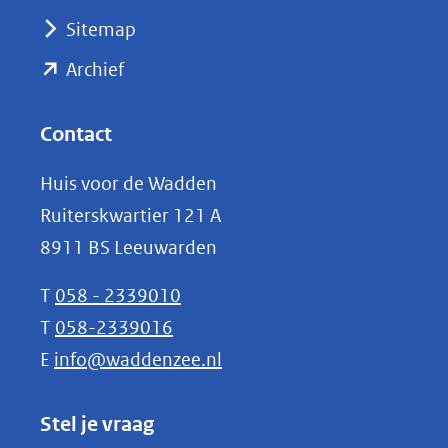
(verwijst
Sitemap
naar
(opent
een
Archief
andere
in
website)
nieuw
Contact
venster)
Huis voor de Wadden
(verwijst
Ruiterskwartier 121 A
naar
8911 BS Leeuwarden
een
andere
T
058 - 2339010
website)
T
058-2339016
E
info@waddenzee.nl
Stel je vraag