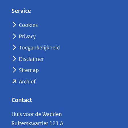
d
Service
I
n
Cookies
(opent
Privacy
in
nieuw
Toegankelijkheid
venster)
Disclaimer
(verwijst
Sitemap
naar
(opent
een
Archief
andere
in
website)
nieuw
Contact
venster)
Huis voor de Wadden
(verwijst
Ruiterskwartier 121 A
naar