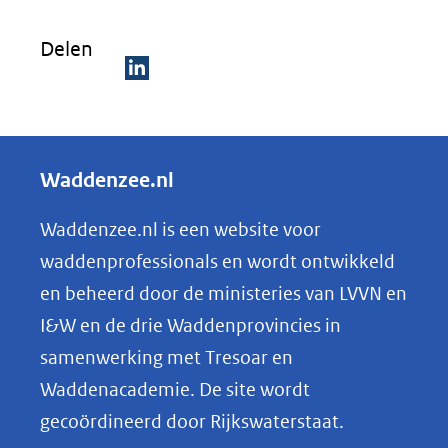
Delen
D
e
l
Waddenzee.nl
e
n
Waddenzee.nl is een website voor
o
waddenprofessionals en wordt ontwikkeld
p
en beheerd door de ministeries van LVVN en
L
I&W en de drie Waddenprovincies in
i
samenwerking met Tresoar en
n
Waddenacademie. De site wordt
k
gecoördineerd door Rijkswaterstaat.
e