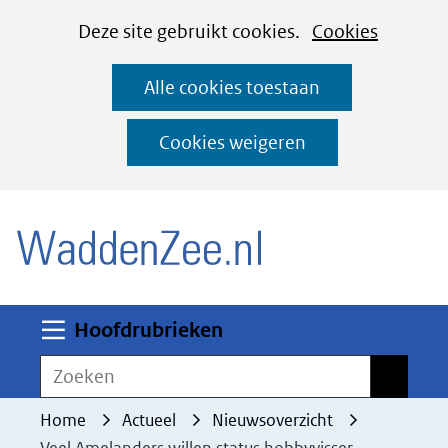
Cookies
Ga
Hier
Deze site gebruikt cookies.
Cookies
instellen
naar
kan
Alle cookies toestaan
de
het
inhoud
gebruik
Cookies weigeren
van
(naar homepage)
cookies
op
deze
website
worden
Uitklappen
Hoofdrubrieken
toegestaan
Zoeken
Zoeken
of
geweigerd.
Home
Actueel
Nieuwsoverzicht