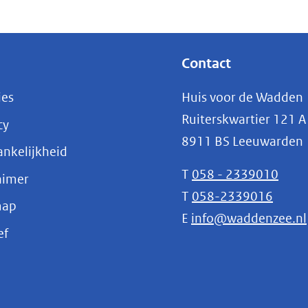
Contact
ies
Huis voor de Wadden
Ruiterskwartier 121 A
cy
8911 BS Leeuwarden
nkelijkheid
T
058 - 2339010
aimer
T
058-2339016
map
E
info@waddenzee.nl
(opent
ef
in
nieuw
venster)