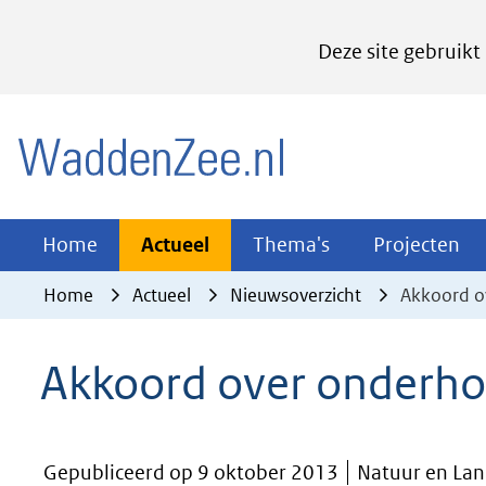
Cookies
Deze site gebruikt
instellen
Hier
(naar homepage)
kan
het
gebruik
van
Actueel
Thema's
Pr
Home
Actueel
Thema's
Projecten
Uitklappen
Uitklappen
Ui
cookies
Home
Actueel
Nieuwsoverzicht
Akkoord o
op
deze
Akkoord over onderh
website
worden
toegestaan
Gepubliceerd op 9 oktober 2013
Natuur en Lan
of