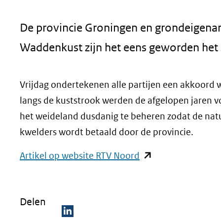
geweigerd.
De provincie Groningen en grondeigenare
Waddenkust zijn het eens geworden het
Vrijdag ondertekenen alle partijen een akkoord
langs de kuststrook werden de afgelopen jaren vo
het weideland dusdanig te beheren zodat de natu
kwelders wordt betaald door de provincie.
(opent
Artikel op website RTV Noord
in
nieuw
Delen
venster)
(verwijst