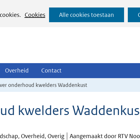
Ga
 cookies.
Cookies
Alle cookies toestaan
naar
de
inhoud
ojecten
Overheid
Contact
Overheid
Contact
tklappen
Uitklappen
Uitklappen
ver onderhoud kwelders Waddenkust
oud kwelders Waddenkus
dschap, Overheid, Overig
Aangemaakt door RTV Noo