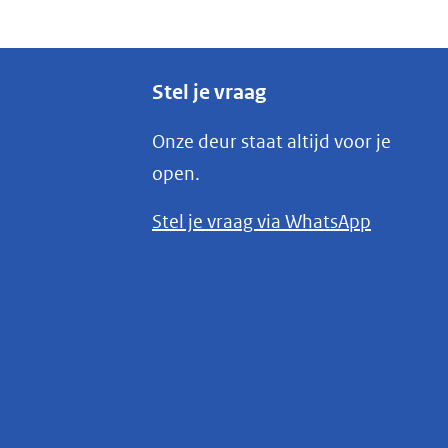
Stel je vraag
Onze deur staat altijd voor je
open.
(opent
Stel je vraag via WhatsApp
in
nieuw
venster)
(verwijst
naar
een
andere