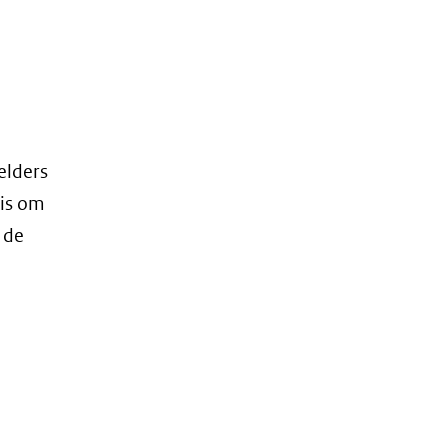
elders
 is om
 de