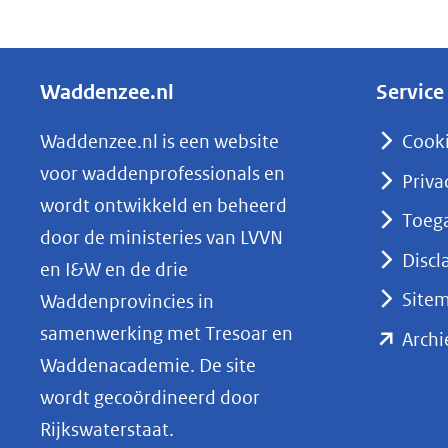
D
naar
e
een
l
andere
Waddenzee.nl
Service
e
website)
n
Waddenzee.nl is een website
Cook
o
voor waddenprofessionals en
Priva
p
wordt ontwikkeld en beheerd
Toega
L
door de ministeries van LVVN
i
Discl
en I&W en de drie
n
Site
Waddenprovincies in
k
samenwerking met Tresoar en
Archi
e
Waddenacademie. De site
d
wordt gecoördineerd door
I
Rijkswaterstaat.
n