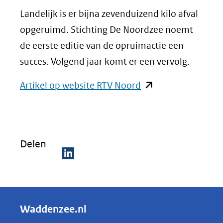
Landelijk is er bijna zevenduizend kilo afval
opgeruimd. Stichting De Noordzee noemt
de eerste editie van de opruimactie een
succes. Volgend jaar komt er een vervolg.
(opent
Artikel op website RTV Noord
in
nieuw
venster)
Delen
(verwijst
naar
D
een
e
andere
l
Waddenzee.nl
website)
e