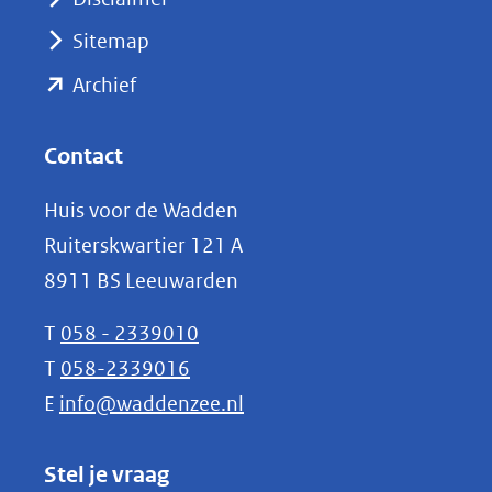
(verwijst
Sitemap
naar
(opent
een
Archief
andere
in
website)
nieuw
Contact
venster)
Huis voor de Wadden
(verwijst
Ruiterskwartier 121 A
naar
8911 BS Leeuwarden
een
andere
T
058 - 2339010
website)
T
058-2339016
E
info@waddenzee.nl
Stel je vraag