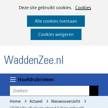
Cookies
Ga
Hier
Deze site gebruikt cookies.
Cookies
instellen
naar
kan
Alle cookies toestaan
de
het
inhoud
gebruik
Cookies weigeren
van
(naar homepage)
cookies
op
deze
website
worden
Uitklappen
Hoofdrubrieken
toegestaan
Zoeken
Zoeken
of
geweigerd.
Home
Actueel
Nieuwsoverzicht