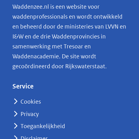
n
Waddenzee.nl is een website voor
o
waddenprofessionals en wordt ontwikkeld
p
en beheerd door de ministeries van LVVN en
L
I&W en de drie Waddenprovincies in
i
samenwerking met Tresoar en
n
Waddenacademie. De site wordt
k
gecoördineerd door Rijkswaterstaat.
e
d
Service
I
n
Cookies
(opent
Privacy
in
nieuw
Toegankelijkheid
venster)
Disclaimer