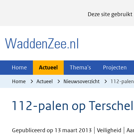
Cookies
Deze site gebruikt
instellen
Hier
(naar homepage)
kan
het
gebruik
van
Actueel
Thema's
Pr
Home
Actueel
Thema's
Projecten
Uitklappen
Uitklappen
Ui
cookies
Home
Actueel
Nieuwsoverzicht
112-palen 
op
deze
112-palen op Terschel
website
worden
toegestaan
Gepubliceerd op 13 maart 2013
Veiligheid
Aa
of