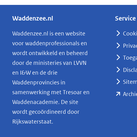
e
l
Waddenzee.nl
Service
e
n
Waddenzee.nl is een website
Cook
o
voor waddenprofessionals en
Priva
p
wordt ontwikkeld en beheerd
Toega
L
door de ministeries van LVVN
i
Discl
en I&W en de drie
n
Site
Waddenprovincies in
k
samenwerking met Tresoar en
Archi
e
Waddenacademie. De site
d
wordt gecoördineerd door
I
Rijkswaterstaat.
n
(opent