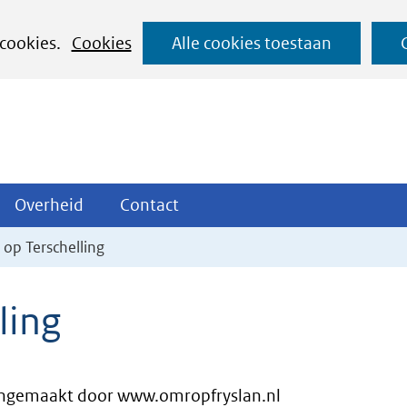
Ga
 cookies.
Cookies
Alle cookies toestaan
naar
de
inhoud
ojecten
Overheid
Contact
Overheid
Contact
tklappen
Uitklappen
Uitklappen
op Terschelling
ling
ngemaakt door www.omropfryslan.nl