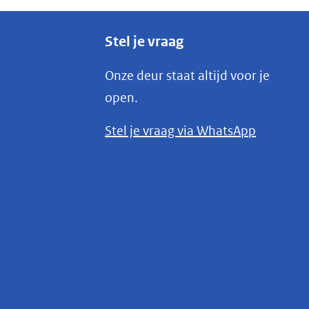
Stel je vraag
Onze deur staat altijd voor je
open.
(opent
Stel je vraag via WhatsApp
in
nieuw
venster)
(verwijst
naar
een
andere
website)