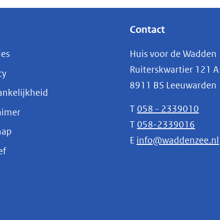
Contact
ies
Huis voor de Wadden
Ruiterskwartier 121 A
cy
8911 BS Leeuwarden
nkelijkheid
T
058 - 2339010
aimer
T
058-2339016
map
E
info@waddenzee.nl
(opent
ef
in
nieuw
venster)
(verwijst