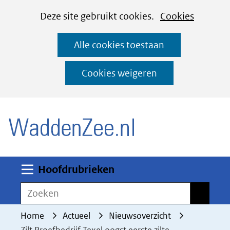
Cookies
Ga
Hier
Deze site gebruikt cookies.
Cookies
instellen
naar
kan
Alle cookies toestaan
de
het
inhoud
gebruik
Cookies weigeren
van
(naar homepage)
cookies
op
deze
website
worden
Uitklappen
Hoofdrubrieken
toegestaan
Zoeken
Zoeken
of
geweigerd.
Home
Actueel
Nieuwsoverzicht