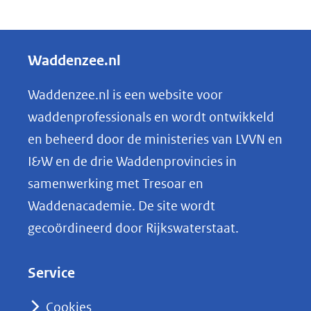
D
e
l
Waddenzee.nl
e
n
Waddenzee.nl is een website voor
o
waddenprofessionals en wordt ontwikkeld
p
en beheerd door de ministeries van LVVN en
L
I&W en de drie Waddenprovincies in
i
samenwerking met Tresoar en
n
Waddenacademie. De site wordt
k
gecoördineerd door Rijkswaterstaat.
e
d
Service
I
n
Cookies