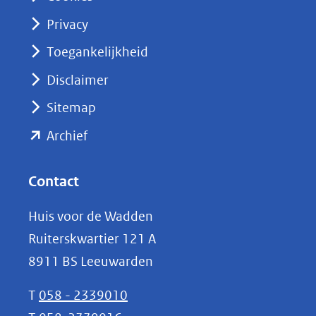
(opent
Privacy
in
nieuw
Toegankelijkheid
venster)
Disclaimer
(verwijst
Sitemap
naar
(opent
een
Archief
andere
in
website)
nieuw
Contact
venster)
Huis voor de Wadden
(verwijst
Ruiterskwartier 121 A
naar
8911 BS Leeuwarden
een
andere
T
058 - 2339010
website)