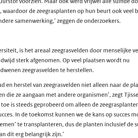
urstof voorzien. Maar ook werd vrijwel alle sulfide d
’, waardoor de zeegrasplanten op hun beurt ook veel 
zondere samenwerking,’ zeggen de onderzoekers.
rsiteit, is het areaal zeegrasvelden door menselijke ve
ldwijd sterk afgenomen. Op veel plaatsen wordt nu
dwenen zeegrasvelden te herstellen.
ud en herstel van zeegrasvelden niet alleen naar de pl
 die ze aangaan met andere organismen’, zegt Tjisse
u toe is steeds geprobeerd om alleen de zeegrasplanten
ucces. In de toekomst kunnen we de kans op succes mo
emen’ te transplanteren, dus de planten inclusief de s
dit erg belangrijk zijn.’