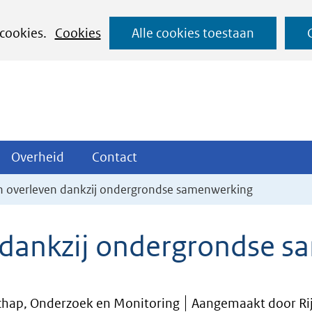
Ga
 cookies.
Cookies
Alle cookies toestaan
naar
de
inhoud
ojecten
Overheid
Contact
Overheid
Contact
tklappen
Uitklappen
Uitklappen
n overleven dankzij ondergrondse samenwerking
 dankzij ondergrondse 
chap, Onderzoek en Monitoring
Aangemaakt door Rij