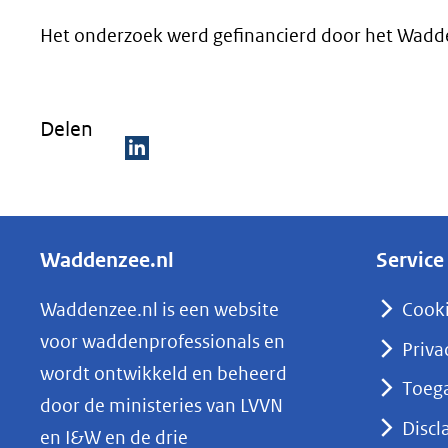
Het onderzoek werd gefinancierd door het Wad
Delen
D
e
l
Waddenzee.nl
Service
e
n
Waddenzee.nl is een website
Cook
o
voor waddenprofessionals en
Priva
p
wordt ontwikkeld en beheerd
Toega
L
door de ministeries van LVVN
i
Discl
en I&W en de drie