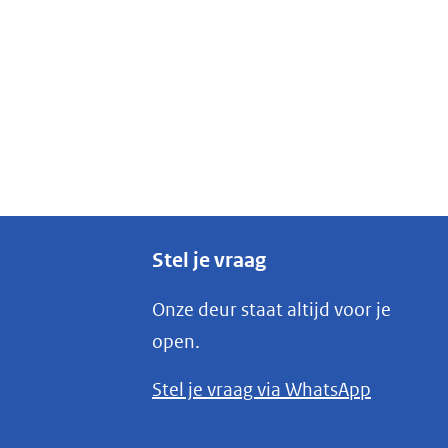
Stel je vraag
Onze deur staat altijd voor je
open.
(opent
Stel je vraag via WhatsApp
in