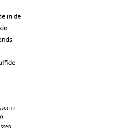
de in de
 de
lands
ulfide
ssen in
00
assen