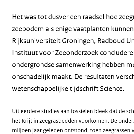
geweigerd.
Het was tot dusver een raadsel hoe zeegr
zeebodem als enige vaatplanten kunnen l
Rijksuniversiteit Groningen, Radboud Un
Instituut voor Zeeonderzoek concludere
ondergrondse samenwerking hebben met kl
onschadelijk maakt. De resultaten vers
wetenschappelijke tijdschrift Science.
Uit eerdere studies aan fossielen bleek dat de sc
het Krijt in zeegrasbedden voorkomen. De onde
miljoen jaar geleden ontstond, toen zeegrassen v