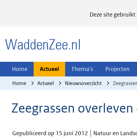
Cookies
Deze site gebruikt
instellen
Hier
(naar homepage)
kan
het
gebruik
van
Actueel
Thema's
Pr
Home
Actueel
Thema's
Projecten
Uitklappen
Uitklappen
Ui
cookies
Home
Actueel
Nieuwsoverzicht
Zeegrasse
op
deze
Zeegrassen overleven
website
worden
toegestaan
Gepubliceerd op 15 juni 2012
Natuur en Lands
of