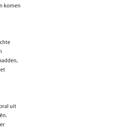
 en komen
ichte
m
dpadden,
het
ral uit
ën.
er