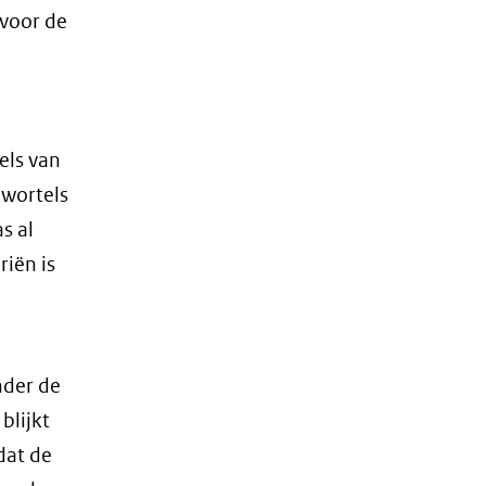
 voor de
els van
 wortels
s al
riën is
nder de
blijkt
dat de