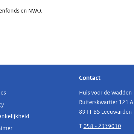
denfonds en NWO.
Contact
ies
Huis voor de Wadden
Ruiterskwartier 121 A
cy
8911 BS Leeuwarden
nkelijkheid
T
058 - 2339010
aimer