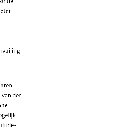
oor de
beter
rvuiling
anten
 van der
 te
gelijk
ulfide-