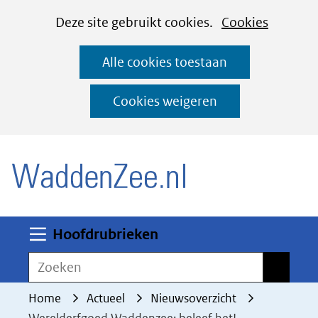
Cookies
Ga
Hier
Deze site gebruikt cookies.
Cookies
instellen
naar
kan
Alle cookies toestaan
de
het
inhoud
gebruik
Cookies weigeren
van
(naar homepage)
cookies
op
deze
website
worden
Uitklappen
Hoofdrubrieken
toegestaan
Zoeken
Zoeken
of
geweigerd.
Home
Actueel
Nieuwsoverzicht