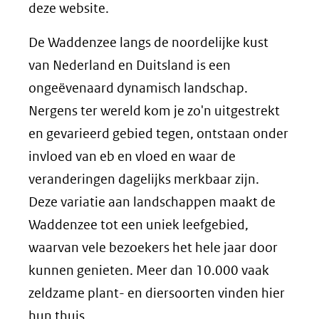
in
deze website.
nieuw
De Waddenzee langs de noordelijke kust
venster)
van Nederland en Duitsland is een
(verwijst
ongeëvenaard dynamisch landschap.
naar
Nergens ter wereld kom je zo'n uitgestrekt
een
en gevarieerd gebied tegen, ontstaan onder
andere
invloed van eb en vloed en waar de
website)
veranderingen dagelijks merkbaar zijn.
Deze variatie aan landschappen maakt de
Waddenzee tot een uniek leefgebied,
waarvan vele bezoekers het hele jaar door
kunnen genieten. Meer dan 10.000 vaak
zeldzame plant- en diersoorten vinden hier
hun thuis.