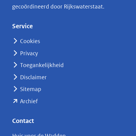
k
gecoördineerd door Rijkswaterstaat.
e
d
Service
I
n
Cookies
(opent
Privacy
in
nieuw
Toegankelijkheid
venster)
Disclaimer
(verwijst
Sitemap
naar
(opent
een
Archief
andere
in
website)
nieuw
Contact
venster)
Huis voor de Wadden