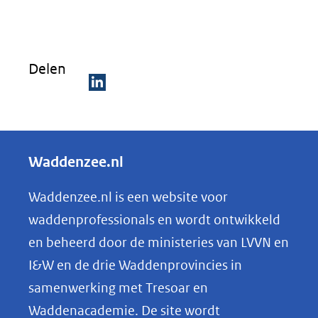
Delen
D
e
l
Waddenzee.nl
e
n
Waddenzee.nl is een website voor
o
waddenprofessionals en wordt ontwikkeld
p
en beheerd door de ministeries van LVVN en
L
I&W en de drie Waddenprovincies in
i
samenwerking met Tresoar en
n
Waddenacademie. De site wordt