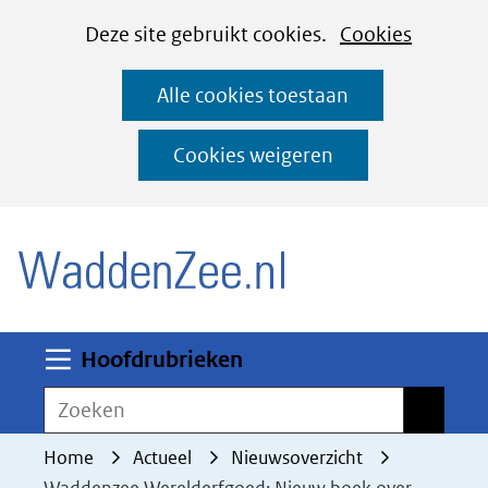
Cookies
Ga
Hier
Deze site gebruikt cookies.
Cookies
instellen
naar
kan
Alle cookies toestaan
de
het
inhoud
gebruik
Cookies weigeren
van
(naar homepage)
cookies
op
deze
website
worden
Uitklappen
Hoofdrubrieken
toegestaan
Zoeken
Zoeken
of
geweigerd.
Home
Actueel
Nieuwsoverzicht