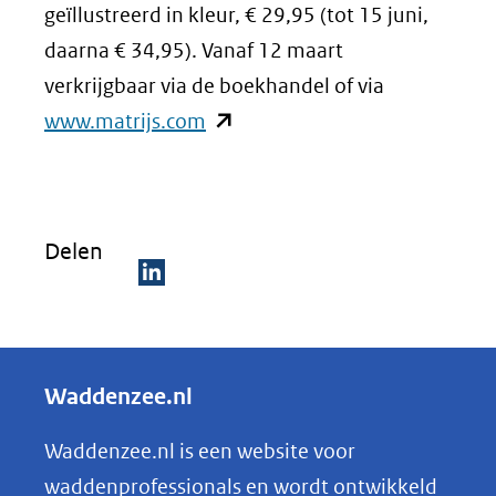
geïllustreerd in kleur, € 29,95 (tot 15 juni,
daarna € 34,95). Vanaf 12 maart
verkrijgbaar via de boekhandel of via
(opent
www.matrijs.com
in
nieuw
venster)
Delen
(verwijst
naar
D
een
e
andere
l
Waddenzee.nl
website)
e
n
Waddenzee.nl is een website voor
o
waddenprofessionals en wordt ontwikkeld