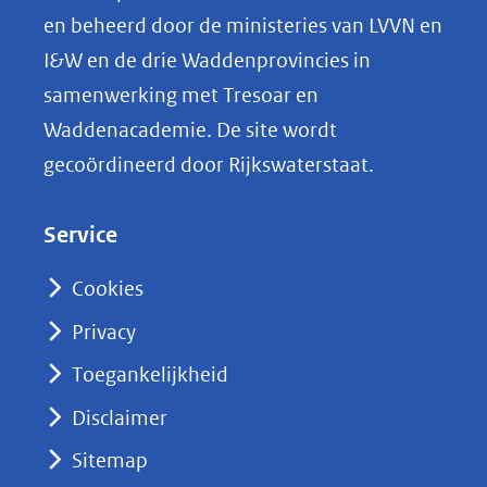
p
en beheerd door de ministeries van LVVN en
L
I&W en de drie Waddenprovincies in
i
samenwerking met Tresoar en
n
Waddenacademie. De site wordt
k
gecoördineerd door Rijkswaterstaat.
e
d
Service
I
n
Cookies
(opent
Privacy
in
nieuw
Toegankelijkheid
venster)
Disclaimer
(verwijst
Sitemap
naar