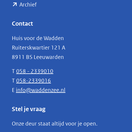
(opent
een
Archief
andere
in
website)
nieuw
Contact
venster)
Huis voor de Wadden
(verwijst
Ruiterskwartier 121 A
naar
8911 BS Leeuwarden
een
andere
T
058 - 2339010
website)
T
058-2339016
E
info@waddenzee.nl
Stel je vraag
Onze deur staat altijd voor je open.