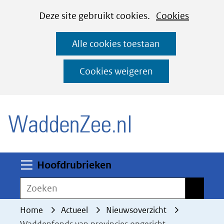
Cookies
Ga
Hier
Deze site gebruikt cookies.
Cookies
instellen
naar
kan
Alle cookies toestaan
de
het
inhoud
gebruik
Cookies weigeren
van
(naar homepage)
cookies
op
deze
website
worden
Uitklappen
Hoofdrubrieken
toegestaan
Zoeken
Zoeken
of
geweigerd.
Home
Actueel
Nieuwsoverzicht