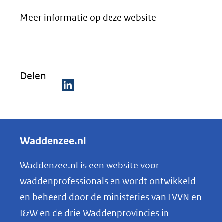
in
Meer informatie op deze website
nieuw
venster)
(verwijst
naar
Delen
een
D
andere
e
website)
l
Waddenzee.nl
e
n
Waddenzee.nl is een website voor
o
waddenprofessionals en wordt ontwikkeld
p
en beheerd door de ministeries van LVVN en
L
I&W en de drie Waddenprovincies in
i