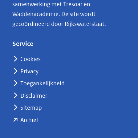
samenwerking met Tresoar en
n
Waddenacademie. De site wordt
k
gecoördineerd door Rijkswaterstaat.
e
d
Service
I
n
Cookies
(opent
Privacy
in
nieuw
Toegankelijkheid
venster)
Disclaimer
(verwijst
Sitemap
naar
(opent
een
Archief
andere
in