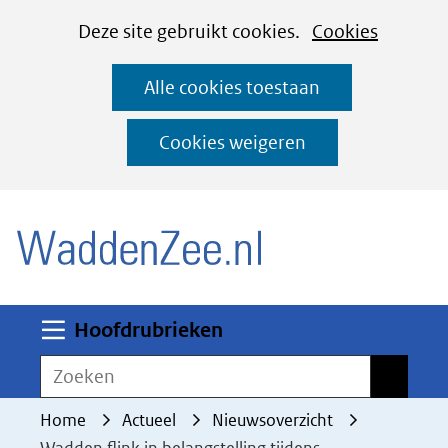
Cookies
Ga
Hier
Deze site gebruikt cookies.
Cookies
instellen
naar
kan
Alle cookies toestaan
de
het
inhoud
gebruik
Cookies weigeren
van
(naar homepage)
cookies
op
deze
website
worden
Uitklappen
Hoofdrubrieken
toegestaan
Zoeken
Zoeken
of
geweigerd.
Home
Actueel
Nieuwsoverzicht