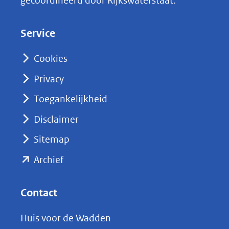
gecoördineerd door Rijkswaterstaat.
e
d
Service
I
n
Cookies
(opent
Privacy
in
nieuw
Toegankelijkheid
venster)
Disclaimer
(verwijst
Sitemap
naar
(opent
een
Archief
andere
in
website)
nieuw
Contact
venster)
Huis voor de Wadden
(verwijst