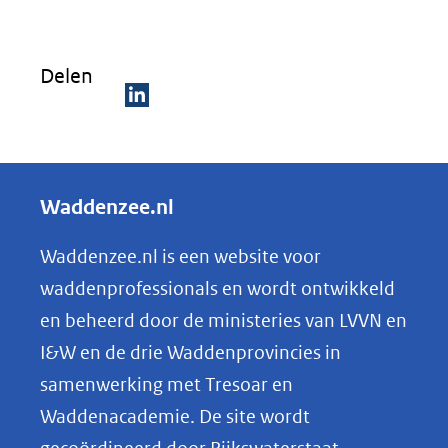
Delen
D
e
l
Waddenzee.nl
e
n
Waddenzee.nl is een website voor
o
waddenprofessionals en wordt ontwikkeld
p
en beheerd door de ministeries van LVVN en
L
I&W en de drie Waddenprovincies in
i
samenwerking met Tresoar en
n
Waddenacademie. De site wordt
k