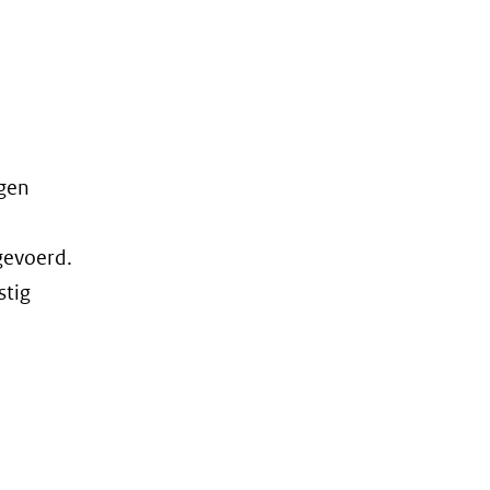
ngen
gevoerd.
stig