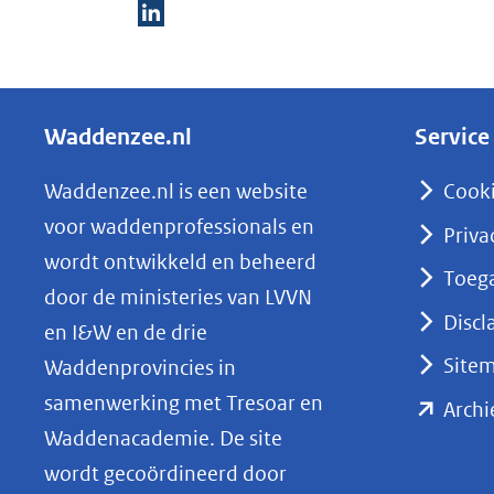
(verwijst
D
naar
e
een
l
andere
Waddenzee.nl
Service
e
website)
n
Waddenzee.nl is een website
Cook
o
voor waddenprofessionals en
Priva
p
wordt ontwikkeld en beheerd
Toega
L
door de ministeries van LVVN
i
Discl
en I&W en de drie
n
Site
Waddenprovincies in
k
samenwerking met Tresoar en
Archi
e
Waddenacademie. De site
d
wordt gecoördineerd door
I