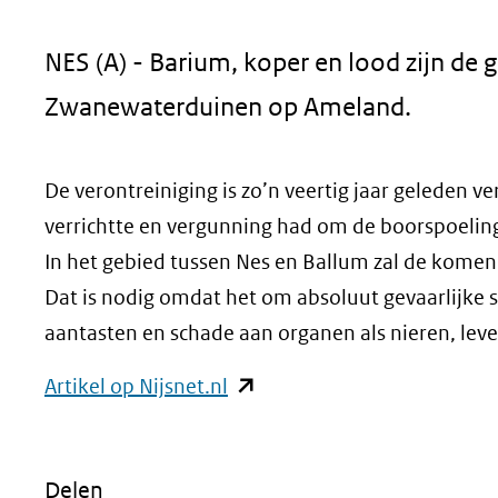
geweigerd.
NES (A) - Barium, koper en lood zijn de g
Zwanewaterduinen op Ameland.
De verontreiniging is zo’n veertig jaar geleden v
verrichtte en vergunning had om de boorspoeling
In het gebied tussen Nes en Ballum zal de kome
Dat is nodig omdat het om absoluut gevaarlijke 
aantasten en schade aan organen als nieren, leve
(opent
Artikel op Nijsnet.nl
in
nieuw
Delen
venster)