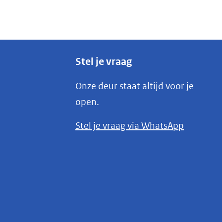
Stel je vraag
Onze deur staat altijd voor je
open.
(opent
Stel je vraag via WhatsApp
in
nieuw
venster)
(verwijst
naar
een