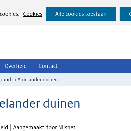
Ga
 cookies.
Cookies
Alle cookies toestaan
naar
de
inhoud
ojecten
Overheid
Contact
Overheid
Contact
tklappen
Uitklappen
Uitklappen
 grond in Amelander duinen
melander duinen
heid
Aangemaakt door Nijsnet