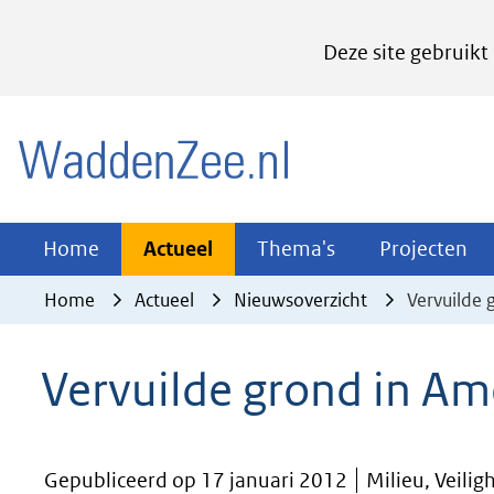
Cookies
Deze site gebruikt
instellen
Hier
(naar homepage)
kan
het
gebruik
van
Actueel
Thema's
Pr
Home
Actueel
Thema's
Projecten
Uitklappen
Uitklappen
Ui
cookies
Home
Actueel
Nieuwsoverzicht
Vervuilde
op
deze
Vervuilde grond in A
website
worden
toegestaan
Gepubliceerd op 17 januari 2012
Milieu, Veilig
of