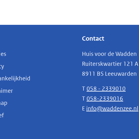
Contact
ies
Huis voor de Wadden
Ruiterskwartier 121 A
cy
8911 BS Leeuwarden
nkelijkheid
T
058 - 2339010
aimer
T
058-2339016
map
E
info@waddenzee.nl
(opent
ef
in
nieuw