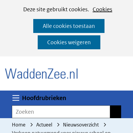
Cookies
Ga
Hier
Deze site gebruikt cookies.
Cookies
instellen
naar
kan
Alle cookies toestaan
de
het
inhoud
gebruik
Cookies weigeren
van
(naar homepage)
cookies
op
deze
website
worden
Uitklappen
Hoofdrubrieken
toegestaan
Zoeken
Zoeken
of
geweigerd.
Home
Actueel
Nieuwsoverzicht