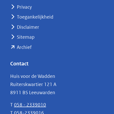
(opent
Privacy
in
nieuw
Toegankelijkheid
venster)
Disclaimer
(verwijst
Sitemap
naar
(opent
een
Archief
andere
in
website)
nieuw
Contact
venster)
Huis voor de Wadden
(verwijst
Ruiterskwartier 121 A
naar
8911 BS Leeuwarden
een
andere
T
058 - 2339010
website)
T
058-2339016