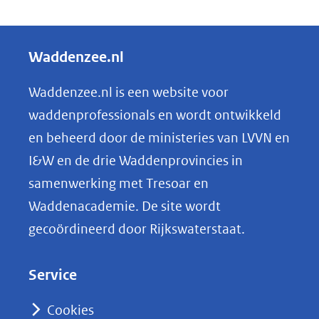
D
e
l
Waddenzee.nl
e
n
Waddenzee.nl is een website voor
o
waddenprofessionals en wordt ontwikkeld
p
en beheerd door de ministeries van LVVN en
L
I&W en de drie Waddenprovincies in
i
samenwerking met Tresoar en
n
Waddenacademie. De site wordt
k
gecoördineerd door Rijkswaterstaat.
e
d
Service
I
n
Cookies