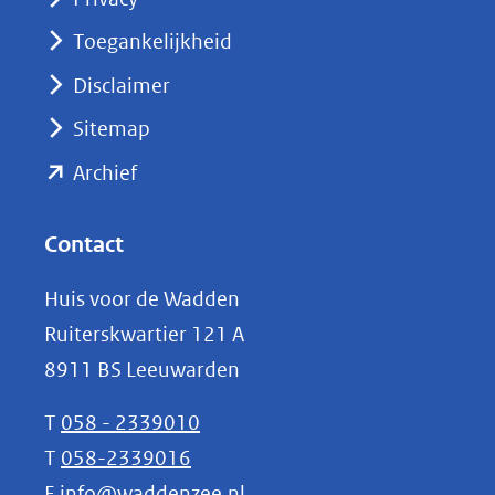
in
nieuw
Toegankelijkheid
venster)
Disclaimer
(verwijst
Sitemap
naar
(opent
een
Archief
andere
in
website)
nieuw
Contact
venster)
Huis voor de Wadden
(verwijst
Ruiterskwartier 121 A
naar
8911 BS Leeuwarden
een
andere
T
058 - 2339010
website)
T
058-2339016
E
info@waddenzee.nl