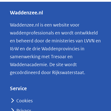
e
andere
l
Waddenzee.nl
website)
e
n
Waddenzee.nl is een website voor
o
waddenprofessionals en wordt ontwikkeld
p
en beheerd door de ministeries van LVVN en
L
I&W en de drie Waddenprovincies in
i
samenwerking met Tresoar en
n
Waddenacademie. De site wordt
k
gecoördineerd door Rijkswaterstaat.
e
d
Service
I
n
Cookies
(opent
Privacy