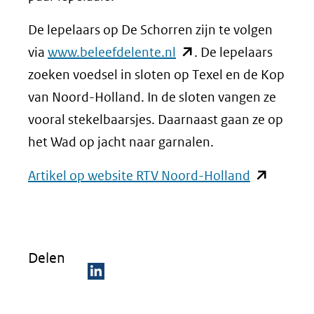
De lepelaars op De Schorren zijn te volgen
(opent
via
www.beleefdelente.nl
. De lepelaars
in
zoeken voedsel in sloten op Texel en de Kop
nieuw
van Noord-Holland. In de sloten vangen ze
venster)
vooral stekelbaarsjes. Daarnaast gaan ze op
(verwijst
het Wad op jacht naar garnalen.
naar
(opent
Artikel op website RTV Noord-Holland
een
in
andere
nieuw
website)
venster)
Delen
(verwijst
naar
D
een