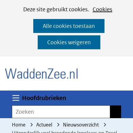
Cookies
Ga
Hier
Deze site gebruikt cookies.
Cookies
instellen
naar
kan
Alle cookies toestaan
de
het
inhoud
gebruik
Cookies weigeren
van
(naar homepage)
cookies
op
deze
website
worden
Uitklappen
Hoofdrubrieken
toegestaan
Zoeken
Zoeken
of
geweigerd.
Home
Actueel
Nieuwsoverzicht