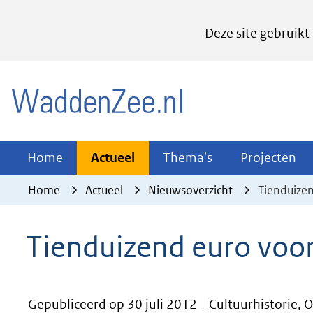
Cookies
Deze site gebruikt
instellen
Hier
(naar homepage)
kan
het
gebruik
van
Actueel
Thema's
Pr
Home
Actueel
Thema's
Projecten
Uitklappen
Uitklappen
Ui
cookies
Home
Actueel
Nieuwsoverzicht
Tienduize
op
deze
Tienduizend euro voo
website
worden
toegestaan
Gepubliceerd op 30 juli 2012
Cultuurhistorie,
of