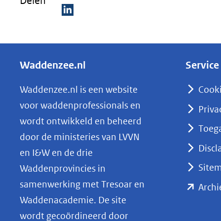
Delen
venster)
(verwijst
D
naar
e
een
l
andere
Waddenzee.nl
Service
e
website)
n
Waddenzee.nl is een website
Cook
o
voor waddenprofessionals en
Priva
p
wordt ontwikkeld en beheerd
Toega
L
door de ministeries van LVVN
i
Discl
en I&W en de drie
n
Site
Waddenprovincies in
k
samenwerking met Tresoar en
Archi
e
Waddenacademie. De site
d
wordt gecoördineerd door
I