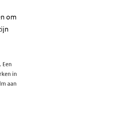
ven om
ijn
. Een
rken in
elm aan