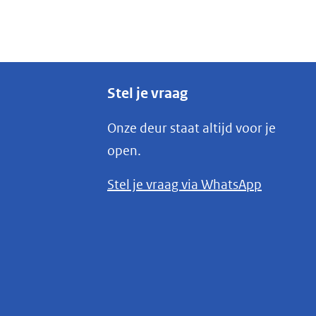
Stel je vraag
Onze deur staat altijd voor je
open.
(opent
Stel je vraag via WhatsApp
in
nieuw
venster)
(verwijst
naar