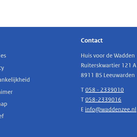
Contact
ies
Huis voor de Wadden
Ruiterskwartier 121 A
cy
8911 BS Leeuwarden
nkelijkheid
T
058 - 2339010
aimer
T
058-2339016
map
E
info@waddenzee.nl
(opent
ef
in
nieuw