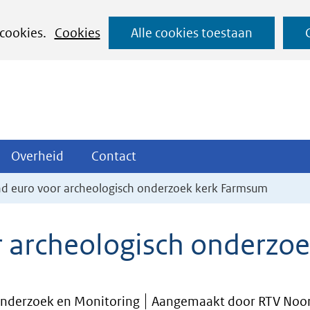
Ga
 cookies.
Cookies
Alle cookies toestaan
naar
de
inhoud
ojecten
Overheid
Contact
Overheid
Contact
tklappen
Uitklappen
Uitklappen
nd euro voor archeologisch onderzoek kerk Farmsum
r archeologisch onderzo
 Onderzoek en Monitoring
Aangemaakt door RTV Noo