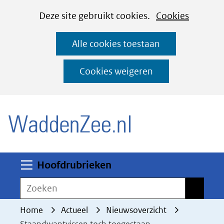
Cookies
Ga
Hier
Deze site gebruikt cookies.
Cookies
instellen
naar
kan
Alle cookies toestaan
de
het
inhoud
gebruik
Cookies weigeren
van
(naar homepage)
cookies
op
deze
website
worden
Uitklappen
Hoofdrubrieken
toegestaan
Zoeken
Zoeken
of
geweigerd.
Home
Actueel
Nieuwsoverzicht