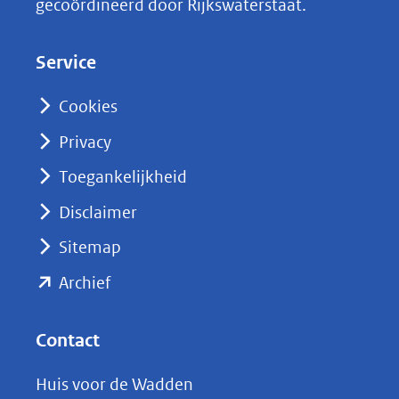
gecoördineerd door Rijkswaterstaat.
e
d
Service
I
n
Cookies
(opent
Privacy
in
nieuw
Toegankelijkheid
venster)
Disclaimer
(verwijst
Sitemap
naar
(opent
een
Archief
andere
in
website)
nieuw
Contact
venster)
Huis voor de Wadden
(verwijst