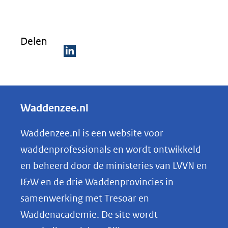
Delen
D
e
l
Waddenzee.nl
e
n
Waddenzee.nl is een website voor
o
waddenprofessionals en wordt ontwikkeld
p
en beheerd door de ministeries van LVVN en
L
I&W en de drie Waddenprovincies in
i
samenwerking met Tresoar en
n
Waddenacademie. De site wordt
k