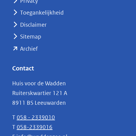
Privacy
in
nieuw
Toegankelijkheid
venster)
Disclaimer
(verwijst
Sitemap
naar
(opent
een
Archief
andere
in
website)
nieuw
Contact
venster)
Huis voor de Wadden
(verwijst
Ruiterskwartier 121 A
naar
8911 BS Leeuwarden
een
andere
T
058 - 2339010
website)
T
058-2339016