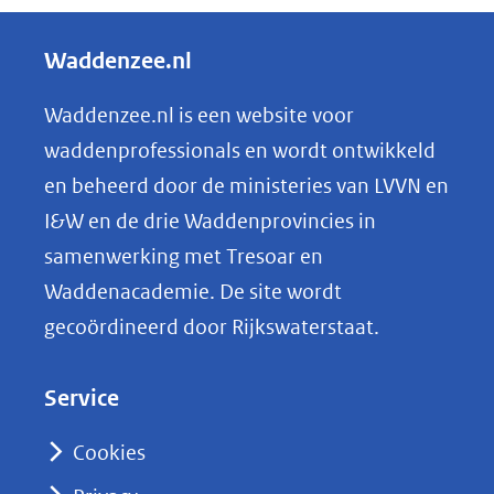
e
l
Waddenzee.nl
e
n
Waddenzee.nl is een website voor
o
waddenprofessionals en wordt ontwikkeld
p
en beheerd door de ministeries van LVVN en
L
I&W en de drie Waddenprovincies in
i
samenwerking met Tresoar en
n
Waddenacademie. De site wordt
k
gecoördineerd door Rijkswaterstaat.
e
d
Service
I
n
Cookies
(opent