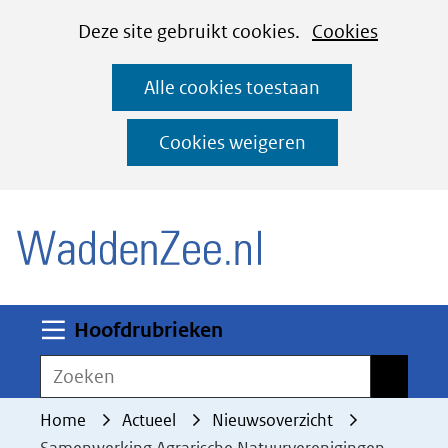
Cookies
Ga
Hier
Deze site gebruikt cookies.
Cookies
instellen
naar
kan
Alle cookies toestaan
de
het
inhoud
gebruik
Cookies weigeren
van
(naar homepage)
cookies
op
deze
website
worden
Uitklappen
Hoofdrubrieken
toegestaan
Zoeken
Zoeken
of
geweigerd.
Home
Actueel
Nieuwsoverzicht