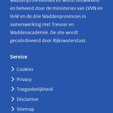
waddenprofessionals en wordt ontwikkeld
p
en beheerd door de ministeries van LVVN en
L
I&W en de drie Waddenprovincies in
i
samenwerking met Tresoar en
n
Waddenacademie. De site wordt
k
gecoördineerd door Rijkswaterstaat.
e
d
Service
I
n
Cookies
(opent
Privacy
in
nieuw
Toegankelijkheid
venster)
Disclaimer
(verwijst
Sitemap
naar