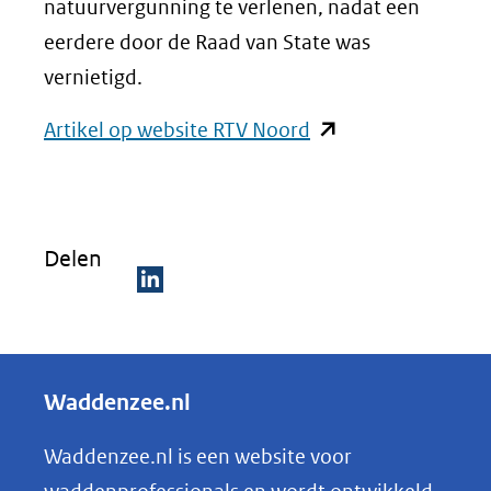
natuurvergunning te verlenen, nadat een
eerdere door de Raad van State was
vernietigd.
(opent
Artikel op website RTV Noord
in
nieuw
venster)
Delen
(verwijst
naar
D
een
e
andere
l
Waddenzee.nl
website)
e
n
Waddenzee.nl is een website voor
o