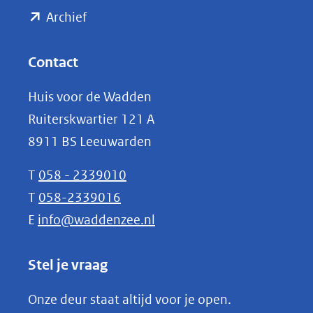
(opent
een
Archief
andere
in
website)
nieuw
Contact
venster)
Huis voor de Wadden
(verwijst
Ruiterskwartier 121 A
naar
8911 BS Leeuwarden
een
andere
T
058 - 2339010
website)
T
058-2339016
E
info@waddenzee.nl
Stel je vraag
Onze deur staat altijd voor je open.