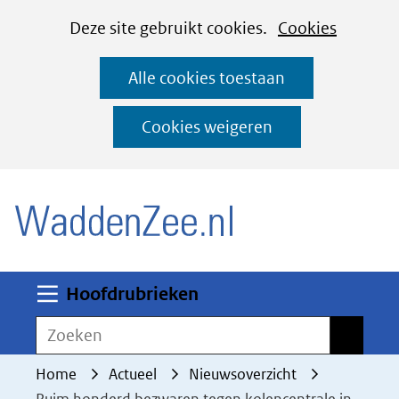
Cookies
Ga
Hier
Deze site gebruikt cookies.
Cookies
instellen
naar
kan
Alle cookies toestaan
de
het
inhoud
gebruik
Cookies weigeren
van
(naar homepage)
cookies
op
deze
website
worden
Uitklappen
Hoofdrubrieken
toegestaan
Zoeken
Zoeken
of
geweigerd.
Home
Actueel
Nieuwsoverzicht