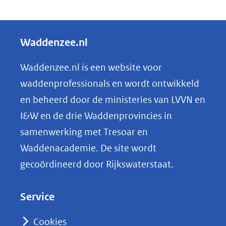
D
een
e
andere
l
Waddenzee.nl
website)
e
n
Waddenzee.nl is een website voor
o
waddenprofessionals en wordt ontwikkeld
p
en beheerd door de ministeries van LVVN en
L
I&W en de drie Waddenprovincies in
i
samenwerking met Tresoar en
n
Waddenacademie. De site wordt
k
gecoördineerd door Rijkswaterstaat.
e
d
Service
I
n
Cookies