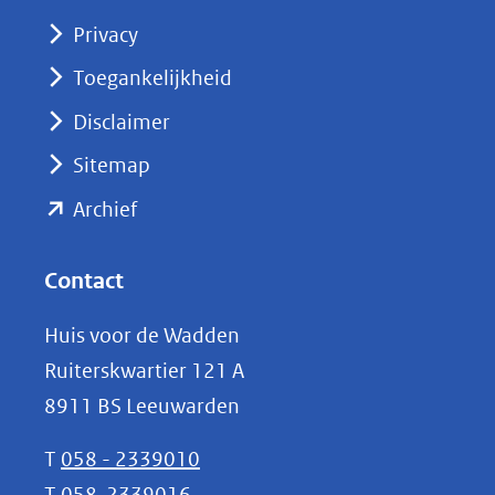
(opent
Privacy
in
nieuw
Toegankelijkheid
venster)
Disclaimer
(verwijst
Sitemap
naar
(opent
een
Archief
andere
in
website)
nieuw
Contact
venster)
Huis voor de Wadden
(verwijst
Ruiterskwartier 121 A
naar
8911 BS Leeuwarden
een
andere
T
058 - 2339010
website)
T
058-2339016