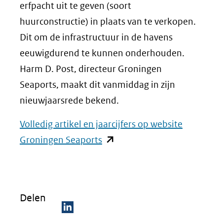
erfpacht uit te geven (soort
huurconstructie) in plaats van te verkopen.
Dit om de infrastructuur in de havens
eeuwigdurend te kunnen onderhouden.
Harm D. Post, directeur Groningen
Seaports, maakt dit vanmiddag in zijn
nieuwjaarsrede bekend.
Volledig artikel en jaarcijfers op website
(opent
Groningen Seaports
in
nieuw
venster)
Delen
(verwijst
naar