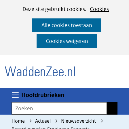
Cookies
Ga
Hier
Deze site gebruikt cookies.
Cookies
instellen
naar
kan
Alle cookies toestaan
de
het
inhoud
gebruik
Cookies weigeren
van
(naar homepage)
cookies
op
deze
website
worden
Uitklappen
Hoofdrubrieken
toegestaan
Zoeken
Zoeken
of
geweigerd.
Home
Actueel
Nieuwsoverzicht