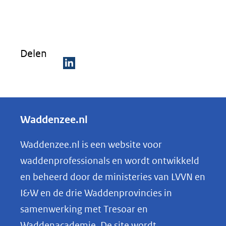
Delen
D
e
l
Waddenzee.nl
e
n
Waddenzee.nl is een website voor
o
waddenprofessionals en wordt ontwikkeld
p
en beheerd door de ministeries van LVVN en
L
I&W en de drie Waddenprovincies in
i
samenwerking met Tresoar en
n
Waddenacademie. De site wordt