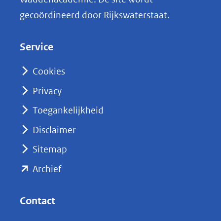
k
gecoördineerd door Rijkswaterstaat.
e
d
Service
I
n
Cookies
(opent
Privacy
in
nieuw
Toegankelijkheid
venster)
Disclaimer
(verwijst
Sitemap
naar
(opent
een
Archief
andere
in
website)
nieuw
Contact
venster)