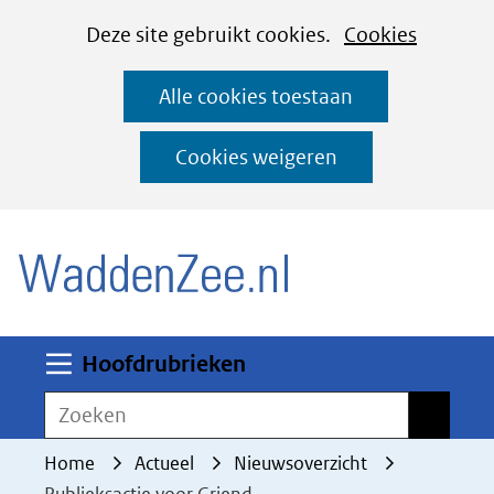
Cookies
Ga
Hier
Deze site gebruikt cookies.
Cookies
instellen
naar
kan
Alle cookies toestaan
de
het
inhoud
gebruik
Cookies weigeren
van
(naar homepage)
cookies
op
deze
website
worden
Uitklappen
Hoofdrubrieken
toegestaan
Zoeken
Zoeken
of
geweigerd.
Home
Actueel
Nieuwsoverzicht