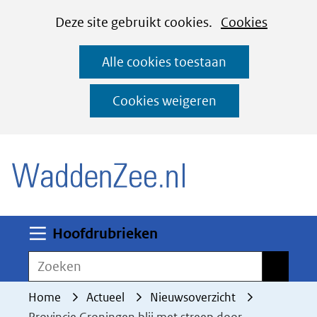
Cookies
Ga
Hier
Deze site gebruikt cookies.
Cookies
instellen
naar
kan
Alle cookies toestaan
de
het
inhoud
gebruik
Cookies weigeren
van
(naar homepage)
cookies
op
deze
website
worden
Uitklappen
Hoofdrubrieken
toegestaan
Zoeken
Zoeken
of
geweigerd.
Home
Actueel
Nieuwsoverzicht