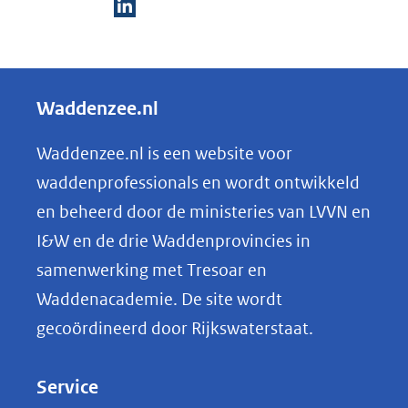
D
e
l
Waddenzee.nl
e
n
Waddenzee.nl is een website voor
o
waddenprofessionals en wordt ontwikkeld
p
en beheerd door de ministeries van LVVN en
L
I&W en de drie Waddenprovincies in
i
samenwerking met Tresoar en
n
Waddenacademie. De site wordt
k
gecoördineerd door Rijkswaterstaat.
e
d
Service
I