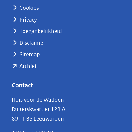
n
Cookies
(opent
Privacy
in
nieuw
Toegankelijkheid
venster)
Disclaimer
(verwijst
Sitemap
naar
(opent
een
Archief
andere
in
website)
nieuw
Contact
venster)
Huis voor de Wadden
(verwijst
Ruiterskwartier 121 A
naar
8911 BS Leeuwarden
een
andere