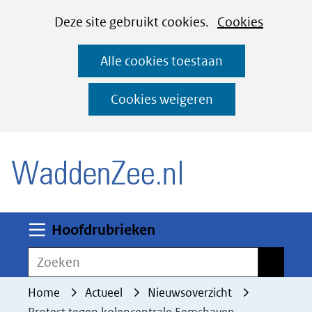
Cookies
Ga
Hier
Deze site gebruikt cookies.
Cookies
instellen
naar
kan
Alle cookies toestaan
de
het
inhoud
gebruik
Cookies weigeren
van
(naar homepage)
cookies
op
deze
website
worden
Uitklappen
Hoofdrubrieken
toegestaan
Zoeken
Zoeken
of
geweigerd.
Home
Actueel
Nieuwsoverzicht