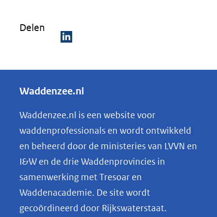
nieuw
venster)
Delen
(verwijst
naar
D
een
e
andere
l
Waddenzee.nl
website)
e
n
Waddenzee.nl is een website voor
o
waddenprofessionals en wordt ontwikkeld
p
en beheerd door de ministeries van LVVN en
L
I&W en de drie Waddenprovincies in
i
samenwerking met Tresoar en
n
Waddenacademie. De site wordt
k
gecoördineerd door Rijkswaterstaat.
e