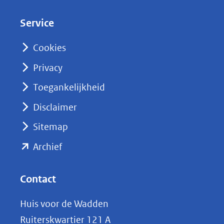
d
Service
I
n
Cookies
(opent
Privacy
in
nieuw
Toegankelijkheid
venster)
Disclaimer
(verwijst
Sitemap
naar
(opent
een
Archief
andere
in
website)
nieuw
Contact
venster)
Huis voor de Wadden
(verwijst
Ruiterskwartier 121 A