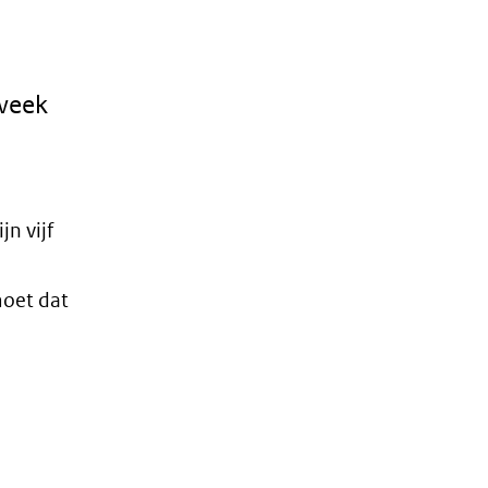
week
n vijf
moet dat