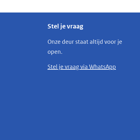
Stel je vraag
Onze deur staat altijd voor je
open.
(opent
Stel je vraag via WhatsApp
in
nieuw
venster)
(verwijst
naar
een
andere