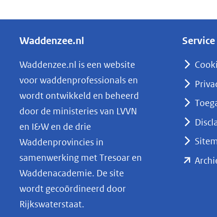
D
e
l
Waddenzee.nl
Service
e
n
Waddenzee.nl is een website
Cook
o
voor waddenprofessionals en
Priva
p
wordt ontwikkeld en beheerd
Toega
L
door de ministeries van LVVN
i
Discl
en I&W en de drie
n
Site
Waddenprovincies in
k
samenwerking met Tresoar en
Archi
e
Waddenacademie. De site
d
wordt gecoördineerd door
I
Rijkswaterstaat.
n