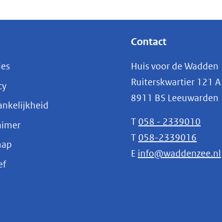
Contact
ies
Huis voor de Wadden
Ruiterskwartier 121 A
cy
8911 BS Leeuwarden
nkelijkheid
T
058 - 2339010
aimer
T
058-2339016
map
E
info@waddenzee.nl
(opent
ef
in
nieuw
venster)