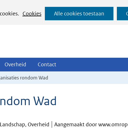
Ga
 cookies.
Cookies
Alle cookies toestaan
naar
de
inhoud
ojecten
Overheid
Contact
Overheid
Contact
tklappen
Uitklappen
Uitklappen
rganisaties rondom Wad
 rondom Wad
 Landschap, Overheid
Aangemaakt door www.omropfr