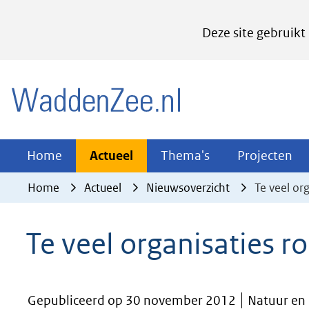
Cookies
Deze site gebruikt
instellen
Hier
(naar homepage)
kan
het
gebruik
van
Actueel
Thema's
Pr
Home
Actueel
Thema's
Projecten
Uitklappen
Uitklappen
Ui
cookies
Home
Actueel
Nieuwsoverzicht
Te veel o
op
deze
Te veel organisaties
website
worden
toegestaan
Gepubliceerd op 30 november 2012
Natuur en
of