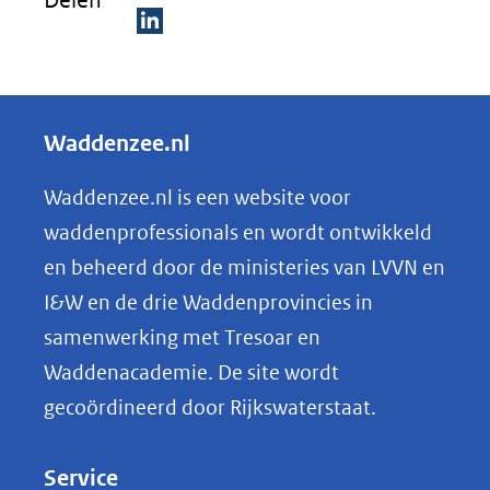
Delen
D
e
l
Waddenzee.nl
e
n
Waddenzee.nl is een website voor
o
waddenprofessionals en wordt ontwikkeld
p
en beheerd door de ministeries van LVVN en
L
I&W en de drie Waddenprovincies in
i
samenwerking met Tresoar en
n
Waddenacademie. De site wordt
k
gecoördineerd door Rijkswaterstaat.
e
d
Service
I