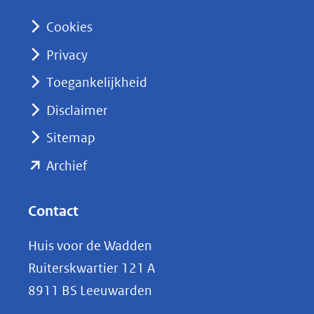
n
Cookies
(opent
Privacy
in
nieuw
Toegankelijkheid
venster)
Disclaimer
(verwijst
Sitemap
naar
(opent
een
Archief
andere
in
website)
nieuw
Contact
venster)
Huis voor de Wadden
(verwijst
Ruiterskwartier 121 A
naar
8911 BS Leeuwarden
een