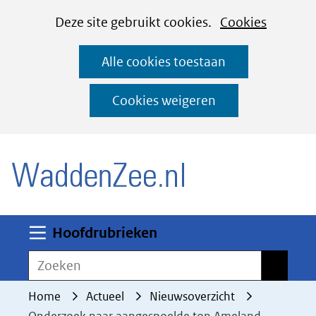
Cookies
Ga
Hier
Deze site gebruikt cookies.
Cookies
instellen
naar
kan
Alle cookies toestaan
de
het
inhoud
gebruik
Cookies weigeren
van
(naar homepage)
cookies
op
deze
website
worden
Uitklappen
Hoofdrubrieken
toegestaan
Zoeken
Zoeken
of
geweigerd.
Home
Actueel
Nieuwsoverzicht