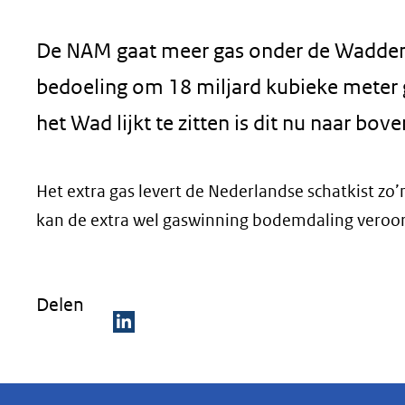
geweigerd.
De NAM gaat meer gas onder de Waddenze
bedoeling om 18 miljard kubieke meter
het Wad lijkt te zitten is dit nu naar bov
Het extra gas levert de Nederlandse schatkist zo’
kan de extra wel gaswinning bodemdaling veroorz
Delen
D
e