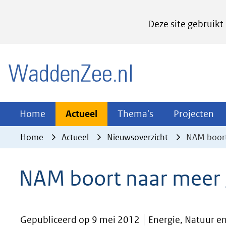
Cookies
Deze site gebruikt
instellen
Hier
(naar homepage)
kan
het
gebruik
van
Actueel
Thema's
Pr
Home
Actueel
Thema's
Projecten
Uitklappen
Uitklappen
Ui
cookies
Home
Actueel
Nieuwsoverzicht
NAM boort
op
deze
NAM boort naar meer 
website
worden
toegestaan
Gepubliceerd op 9 mei 2012
Energie, Natuur e
of