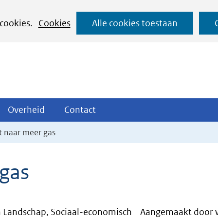
Ga
 cookies.
Cookies
Alle cookies toestaan
naar
de
inhoud
ojecten
Overheid
Contact
Overheid
Contact
tklappen
Uitklappen
Uitklappen
 naar meer gas
gas
n Landschap, Sociaal-economisch
Aangemaakt door 