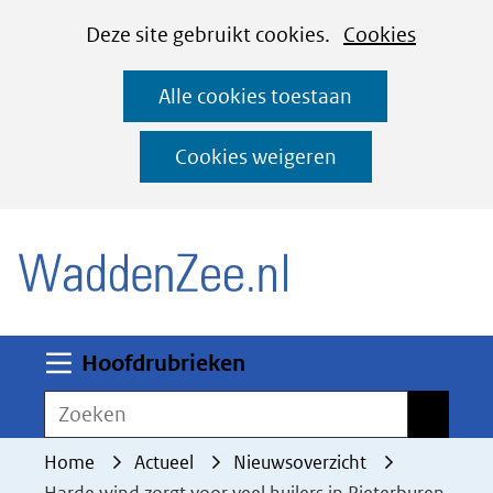
Cookies
Ga
Hier
Deze site gebruikt cookies.
Cookies
instellen
naar
kan
Alle cookies toestaan
de
het
inhoud
gebruik
Cookies weigeren
van
(naar homepage)
cookies
op
deze
website
worden
Uitklappen
Hoofdrubrieken
toegestaan
Zoeken
Zoeken
of
geweigerd.
Home
Actueel
Nieuwsoverzicht