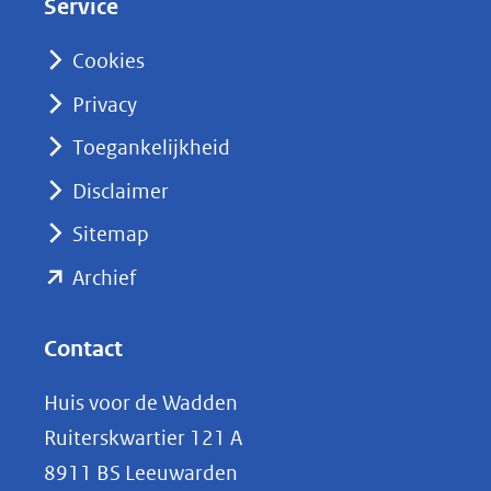
Service
I
n
Cookies
(opent
Privacy
in
nieuw
Toegankelijkheid
venster)
Disclaimer
(verwijst
Sitemap
naar
(opent
een
Archief
andere
in
website)
nieuw
Contact
venster)
Huis voor de Wadden
(verwijst
Ruiterskwartier 121 A
naar
8911 BS Leeuwarden
een