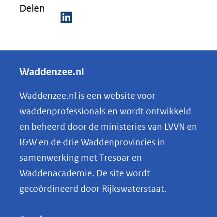
Delen
(verwijst
naar
D
een
e
andere
l
Waddenzee.nl
website)
e
n
Waddenzee.nl is een website voor
o
waddenprofessionals en wordt ontwikkeld
p
en beheerd door de ministeries van LVVN en
L
I&W en de drie Waddenprovincies in
i
samenwerking met Tresoar en
n
Waddenacademie. De site wordt
k
gecoördineerd door Rijkswaterstaat.
e
d