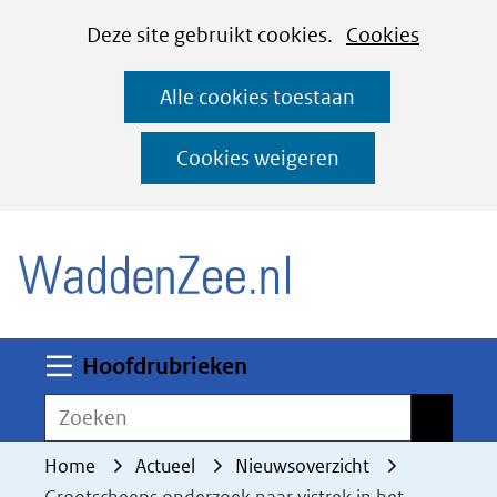
Cookies
Ga
Hier
Deze site gebruikt cookies.
Cookies
instellen
naar
kan
Alle cookies toestaan
de
het
inhoud
gebruik
Cookies weigeren
van
(naar homepage)
cookies
op
deze
website
worden
Uitklappen
Hoofdrubrieken
toegestaan
Zoeken
Zoeken
of
geweigerd.
Home
Actueel
Nieuwsoverzicht