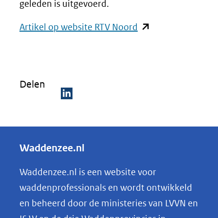
geleden is uitgevoerd.
(opent
Artikel op website RTV Noord
in
nieuw
venster)
Delen
(verwijst
naar
D
een
e
andere
l
Waddenzee.nl
website)
e
n
Waddenzee.nl is een website voor
o
waddenprofessionals en wordt ontwikkeld
p
en beheerd door de ministeries van LVVN en
L