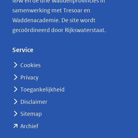
I&W en de drie Waddenprovincies in
i
samenwerking met Tresoar en
n
Waddenacademie. De site wordt
k
gecoördineerd door Rijkswaterstaat.
e
d
Service
I
n
Cookies
(opent
Privacy
in
nieuw
Toegankelijkheid
venster)
Disclaimer
(verwijst
Sitemap
naar
(opent
een
Archief
andere
in