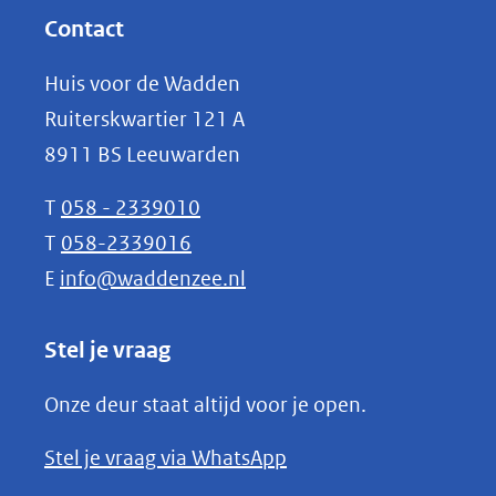
website)
nieuw
Contact
venster)
Huis voor de Wadden
(verwijst
Ruiterskwartier 121 A
naar
8911 BS Leeuwarden
een
andere
T
058 - 2339010
website)
T
058-2339016
E
info@waddenzee.nl
Stel je vraag
Onze deur staat altijd voor je open.
(opent
Stel je vraag via WhatsApp
in