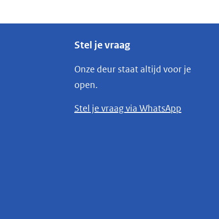
Stel je vraag
Onze deur staat altijd voor je
open.
(opent
Stel je vraag via WhatsApp
in
nieuw
venster)
(verwijst
naar
een
andere