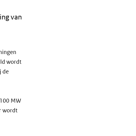
ing van
oningen
ld wordt
j de
n 100 MW
r wordt