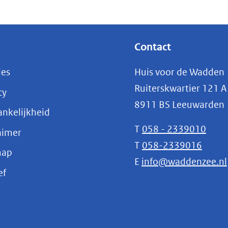
Contact
ies
Huis voor de Wadden
Ruiterskwartier 121 A
cy
8911 BS Leeuwarden
nkelijkheid
T
058 - 2339010
aimer
T
058-2339016
map
E
info@waddenzee.nl
(opent
ef
in
nieuw
venster)