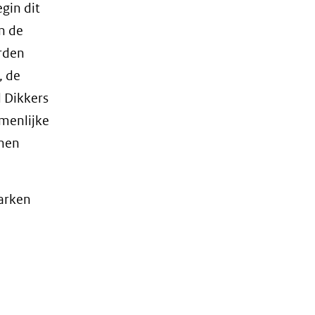
gin dit
n de
orden
, de
 Dikkers
amenlijke
nnen
arken