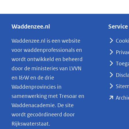
D
e
l
Waddenzee.nl
Service
e
n
Waddenzee.nl is een website
Cook
o
voor waddenprofessionals en
Priva
p
wordt ontwikkeld en beheerd
Toega
L
door de ministeries van LVVN
i
Discl
en I&W en de drie
n
Site
Waddenprovincies in
k
samenwerking met Tresoar en
Archi
e
Waddenacademie. De site
d
wordt gecoördineerd door
I
Rijkswaterstaat.
n