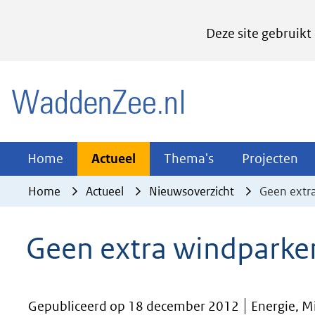
Cookies
Deze site gebruikt
instellen
Hier
(naar homepage)
kan
het
gebruik
van
Actueel
Thema's
Pr
Home
Actueel
Thema's
Projecten
Uitklappen
Uitklappen
Ui
cookies
Home
Actueel
Nieuwsoverzicht
Geen extr
op
deze
Geen extra windparken
website
worden
toegestaan
Gepubliceerd op 18 december 2012
Energie, M
of