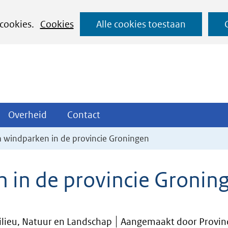
Ga
 cookies.
Cookies
Alle cookies toestaan
naar
de
inhoud
ojecten
Overheid
Contact
Overheid
Contact
tklappen
Uitklappen
Uitklappen
a windparken in de provincie Groningen
 in de provincie Gronin
ilieu, Natuur en Landschap
Aangemaakt door Provin