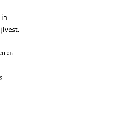
 in
jlvest.
en en
s