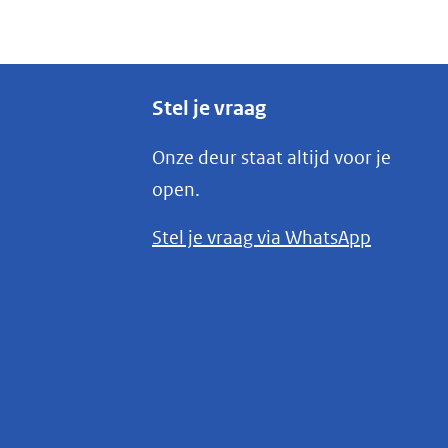
Stel je vraag
Onze deur staat altijd voor je
open.
(opent
Stel je vraag via WhatsApp
in
nieuw
venster)
(verwijst
naar
een