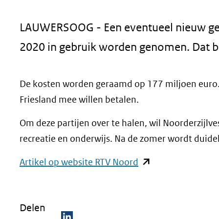
geweigerd.
LAUWERSOOG - Een eventueel nieuw gema
2020 in gebruik worden genomen. Dat bli
De kosten worden geraamd op 177 miljoen euro. D
Friesland mee willen betalen.
Om deze partijen over te halen, wil Noorderzijlve
recreatie en onderwijs. Na de zomer wordt duidel
(opent
Artikel op website RTV Noord
in
nieuw
Delen
venster)