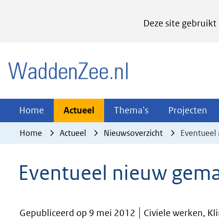
Cookies
Deze site gebruikt
instellen
Hier
(naar homepage)
kan
het
gebruik
van
Actueel
Thema's
Pr
Home
Actueel
Thema's
Projecten
Uitklappen
Uitklappen
Ui
cookies
Home
Actueel
Nieuwsoverzicht
Eventueel 
op
deze
Eventueel nieuw gemaa
website
worden
toegestaan
Gepubliceerd op 9 mei 2012
Civiele werken, K
of