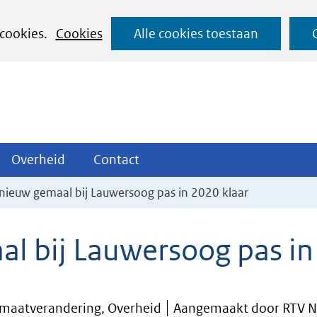
Ga
 cookies.
Cookies
Alle cookies toestaan
naar
de
inhoud
ojecten
Overheid
Contact
Overheid
Contact
tklappen
Uitklappen
Uitklappen
nieuw gemaal bij Lauwersoog pas in 2020 klaar
l bij Lauwersoog pas in
limaatverandering, Overheid
Aangemaakt door RTV 