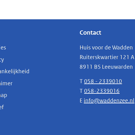
Contact
ies
Huis voor de Wadden
Ruiterskwartier 121 A
cy
8911 BS Leeuwarden
nkelijkheid
T
058 - 2339010
aimer
T
058-2339016
map
E
info@waddenzee.nl
(opent
ef
in
nieuw