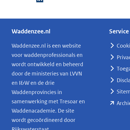
(verwijst
D
naar
e
een
l
andere
Waddenzee.nl
Service
e
website)
n
Waddenzee.nl is een website
Cook
o
voor waddenprofessionals en
Priva
p
wordt ontwikkeld en beheerd
Toega
L
door de ministeries van LVVN
i
Discl
en I&W en de drie
n
Site
Waddenprovincies in
k
samenwerking met Tresoar en
Archi
e
Waddenacademie. De site
d
wordt gecoördineerd door
I
Rijkswaterstaat.