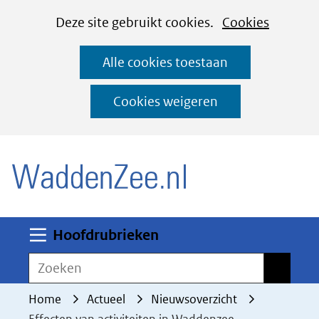
Cookies
Ga
Hier
Deze site gebruikt cookies.
Cookies
instellen
naar
kan
Alle cookies toestaan
de
het
inhoud
gebruik
Cookies weigeren
van
(naar homepage)
cookies
op
deze
website
worden
Uitklappen
Hoofdrubrieken
toegestaan
Zoeken
Zoeken
of
geweigerd.
Home
Actueel
Nieuwsoverzicht