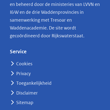
p
en beheerd door de ministeries van LVVN en
L
I&W en de drie Waddenprovincies in
i
samenwerking met Tresoar en
n
Waddenacademie. De site wordt
k
gecoördineerd door Rijkswaterstaat.
e
d
Service
I
n
Cookies
(opent
Privacy
in
nieuw
Toegankelijkheid
venster)
Disclaimer
(verwijst
Sitemap
naar