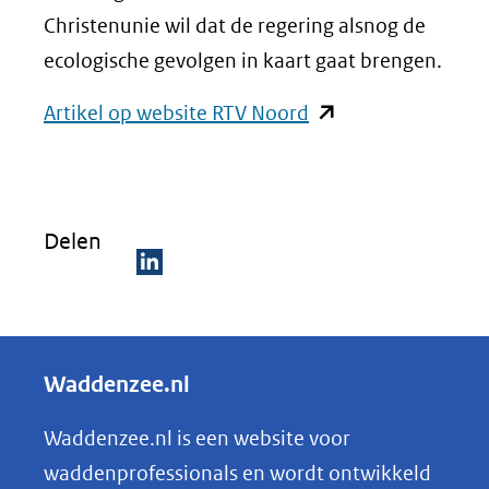
Christenunie wil dat de regering alsnog de
ecologische gevolgen in kaart gaat brengen.
(opent
Artikel op website RTV Noord
in
nieuw
venster)
Delen
(verwijst
naar
D
een
e
andere
l
Waddenzee.nl
website)
e
n
Waddenzee.nl is een website voor
o
waddenprofessionals en wordt ontwikkeld