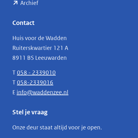
(opent
een
Archief
andere
in
website)
nieuw
Contact
venster)
Huis voor de Wadden
(verwijst
Ruiterskwartier 121 A
naar
8911 BS Leeuwarden
een
andere
T
058 - 2339010
website)
T
058-2339016
E
info@waddenzee.nl
Stel je vraag
Onze deur staat altijd voor je open.