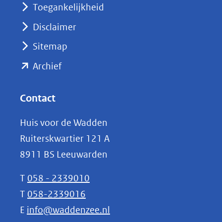
nieuw
Toegankelijkheid
venster)
Disclaimer
(verwijst
Sitemap
naar
(opent
een
Archief
andere
in
website)
nieuw
Contact
venster)
Huis voor de Wadden
(verwijst
Ruiterskwartier 121 A
naar
8911 BS Leeuwarden
een
andere
T
058 - 2339010
website)
T
058-2339016
E
info@waddenzee.nl