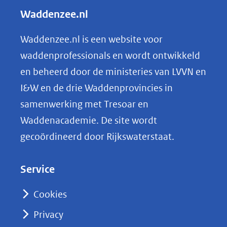
andere
l
Waddenzee.nl
website)
e
n
Waddenzee.nl is een website voor
o
waddenprofessionals en wordt ontwikkeld
p
en beheerd door de ministeries van LVVN en
L
I&W en de drie Waddenprovincies in
i
samenwerking met Tresoar en
n
Waddenacademie. De site wordt
k
gecoördineerd door Rijkswaterstaat.
e
d
Service
I
n
Cookies
(opent
Privacy
in