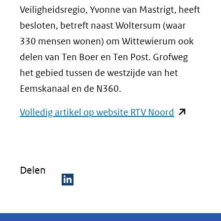
Veiligheidsregio, Yvonne van Mastrigt, heeft
besloten, betreft naast Woltersum (waar
330 mensen wonen) om Wittewierum ook
delen van Ten Boer en Ten Post. Grofweg
het gebied tussen de westzijde van het
Eemskanaal en de N360.
(opent
Volledig artikel op website RTV Noord
in
nieuw
venster)
Delen
(verwijst
naar
D
een
e