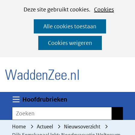
Cookies
Ga
Hier
Deze site gebruikt cookies.
Cookies
instellen
naar
kan
Alle cookies toestaan
de
het
inhoud
gebruik
Cookies weigeren
van
(naar homepage)
cookies
op
deze
website
worden
Uitklappen
Hoofdrubrieken
toegestaan
Zoeken
Zoeken
of
geweigerd.
Home
Actueel
Nieuwsoverzicht