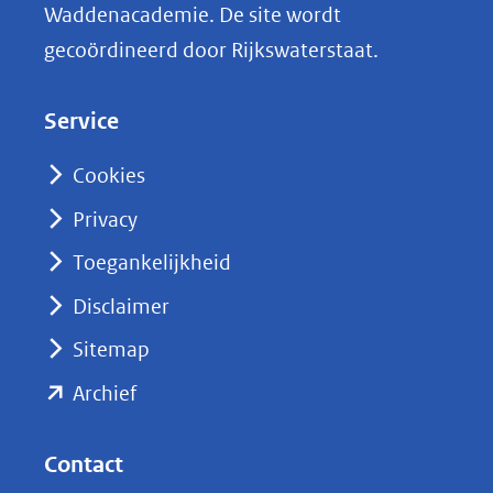
Waddenacademie. De site wordt
k
gecoördineerd door Rijkswaterstaat.
e
d
Service
I
n
Cookies
(opent
Privacy
in
nieuw
Toegankelijkheid
venster)
Disclaimer
(verwijst
Sitemap
naar
(opent
een
Archief
andere
in
website)
nieuw
Contact