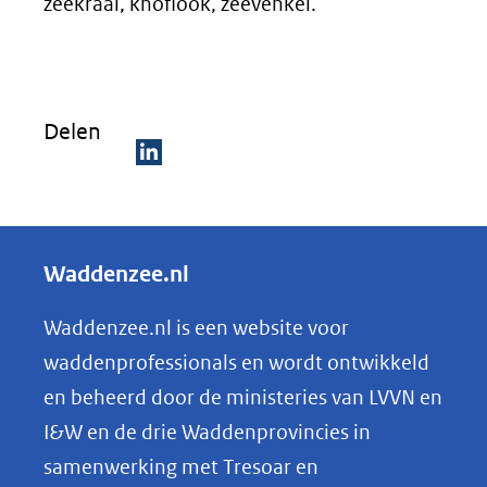
zeekraal, knoflook, zeevenkel.
Delen
D
e
l
Waddenzee.nl
e
n
Waddenzee.nl is een website voor
o
waddenprofessionals en wordt ontwikkeld
p
en beheerd door de ministeries van LVVN en
L
I&W en de drie Waddenprovincies in
i
samenwerking met Tresoar en
n