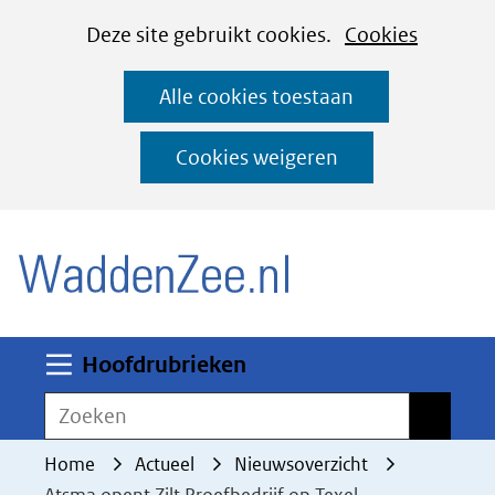
Cookies
Ga
Hier
Deze site gebruikt cookies.
Cookies
instellen
naar
kan
Alle cookies toestaan
de
het
inhoud
gebruik
Cookies weigeren
van
(naar homepage)
cookies
op
deze
website
worden
Uitklappen
Hoofdrubrieken
toegestaan
Zoeken
Zoeken
of
geweigerd.
Home
Actueel
Nieuwsoverzicht