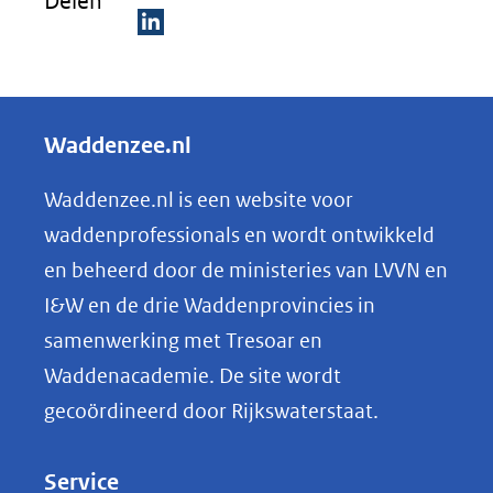
Delen
(verwijst
naar
D
een
e
andere
l
Waddenzee.nl
website)
e
n
Waddenzee.nl is een website voor
o
waddenprofessionals en wordt ontwikkeld
p
en beheerd door de ministeries van LVVN en
L
I&W en de drie Waddenprovincies in
i
samenwerking met Tresoar en
n
Waddenacademie. De site wordt
k
gecoördineerd door Rijkswaterstaat.
e
d
Service
I