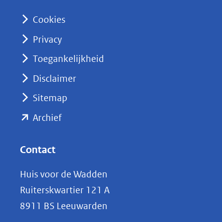
n
Cookies
(opent
Privacy
in
nieuw
Toegankelijkheid
venster)
Disclaimer
(verwijst
Sitemap
naar
(opent
een
Archief
andere
in
website)
nieuw
Contact
venster)
Huis voor de Wadden
(verwijst
Ruiterskwartier 121 A
naar
8911 BS Leeuwarden
een