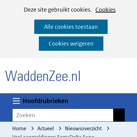
Cookies
Ga
Hier
Deze site gebruikt cookies.
Cookies
instellen
naar
kan
Alle cookies toestaan
de
het
inhoud
gebruik
Cookies weigeren
van
(naar homepage)
cookies
op
deze
website
worden
Uitklappen
Hoofdrubrieken
toegestaan
Zoeken
Zoeken
of
geweigerd.
Home
Actueel
Nieuwsoverzicht