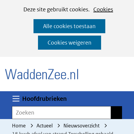
Cookies
Ga
Hier
Deze site gebruikt cookies.
Cookies
instellen
naar
kan
Alle cookies toestaan
de
het
inhoud
gebruik
Cookies weigeren
van
(naar homepage)
cookies
op
deze
website
worden
Uitklappen
Hoofdrubrieken
toegestaan
Zoeken
Zoeken
of
geweigerd.
Home
Actueel
Nieuwsoverzicht