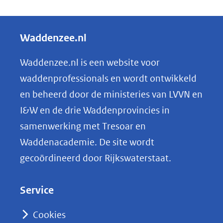
e
l
Waddenzee.nl
e
n
Waddenzee.nl is een website voor
o
waddenprofessionals en wordt ontwikkeld
p
en beheerd door de ministeries van LVVN en
L
I&W en de drie Waddenprovincies in
i
samenwerking met Tresoar en
n
Waddenacademie. De site wordt
k
gecoördineerd door Rijkswaterstaat.
e
d
Service
I
n
Cookies