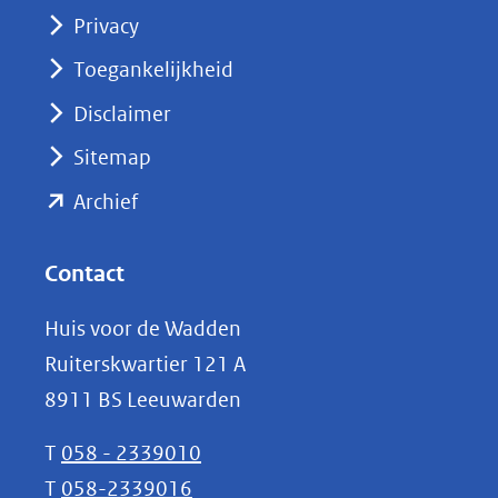
(opent
Privacy
in
nieuw
Toegankelijkheid
venster)
Disclaimer
(verwijst
Sitemap
naar
(opent
een
Archief
andere
in
website)
nieuw
Contact
venster)
Huis voor de Wadden
(verwijst
Ruiterskwartier 121 A
naar
8911 BS Leeuwarden
een
andere
T
058 - 2339010
website)
T
058-2339016