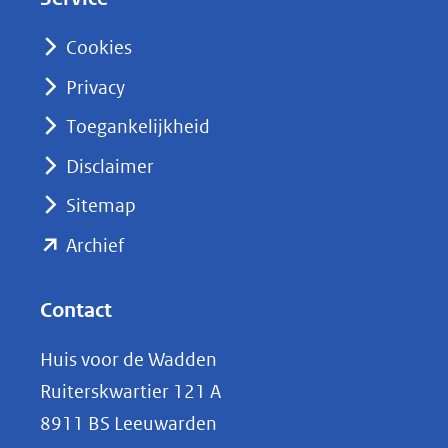
I
n
Cookies
(opent
Privacy
in
nieuw
Toegankelijkheid
venster)
Disclaimer
(verwijst
Sitemap
naar
(opent
een
Archief
andere
in
website)
nieuw
Contact
venster)
Huis voor de Wadden
(verwijst
Ruiterskwartier 121 A
naar
8911 BS Leeuwarden
een