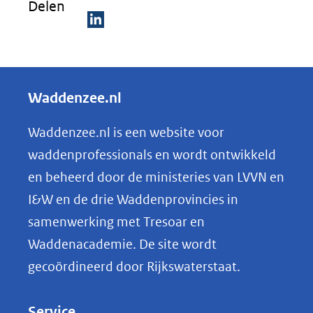
Delen
(verwijst
naar
D
een
e
andere
l
Waddenzee.nl
website)
e
n
Waddenzee.nl is een website voor
o
waddenprofessionals en wordt ontwikkeld
p
en beheerd door de ministeries van LVVN en
L
I&W en de drie Waddenprovincies in
i
samenwerking met Tresoar en
n
Waddenacademie. De site wordt
k
gecoördineerd door Rijkswaterstaat.
e
d
Service