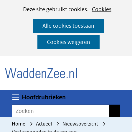
Cookies
Ga
Hier
Deze site gebruikt cookies.
Cookies
instellen
naar
kan
Alle cookies toestaan
de
het
inhoud
gebruik
Cookies weigeren
van
(naar homepage)
cookies
op
deze
website
worden
Uitklappen
Hoofdrubrieken
toegestaan
Zoeken
Zoeken
of
geweigerd.
Home
Actueel
Nieuwsoverzicht