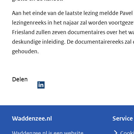
Aan het einde van de laatste lezing meldde Pave
lezingenreeks in het najaar zal worden voortgez
Friesland zullen zeven documentaires over het 
deskundige inleiding. De documentairereeks zal 
gehouden.
Delen
D
e
l
Waddenzee.nl
Service
e
n
Waddenzee.nl is een website
Cook