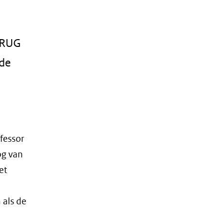
e RUG
 de
fessor
og van
et
 als de