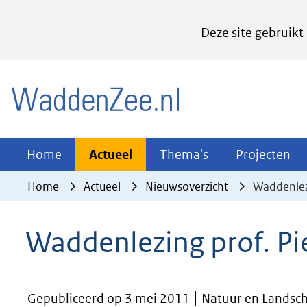
Cookies
Deze site gebruikt
instellen
Hier
(naar homepage)
kan
het
gebruik
van
Actueel
Thema's
Pr
Home
Actueel
Thema's
Projecten
Uitklappen
Uitklappen
Ui
cookies
Home
Actueel
Nieuwsoverzicht
Waddenlez
op
deze
Waddenlezing prof. Pi
website
worden
toegestaan
Gepubliceerd op 3 mei 2011
Natuur en Landsch
of