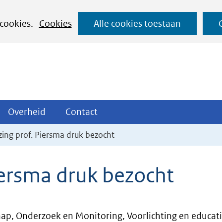
Ga
 cookies.
Cookies
Alle cookies toestaan
naar
de
inhoud
ojecten
Overheid
Contact
Overheid
Contact
tklappen
Uitklappen
Uitklappen
ing prof. Piersma druk bezocht
ersma druk bezocht
ap, Onderzoek en Monitoring, Voorlichting en educat