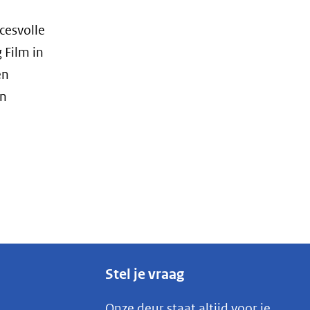
cesvolle
 Film in
en
en
Stel je vraag
Onze deur staat altijd voor je