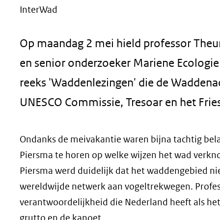
InterWad
geweigerd.
Op maandag 2 mei hield professor Theun
en senior onderzoeker Mariene Ecologie b
reeks 'Waddenlezingen' die de Waddena
UNESCO Commissie, Tresoar en het Frie
Ondanks de meivakantie waren bijna tachtig bel
Piersma te horen op welke wijzen het wad verkno
Piersma werd duidelijk dat het waddengebied niet
wereldwijde netwerk aan vogeltrekwegen. Profes
verantwoordelijkheid die Nederland heeft als he
grutto en de kanoet.