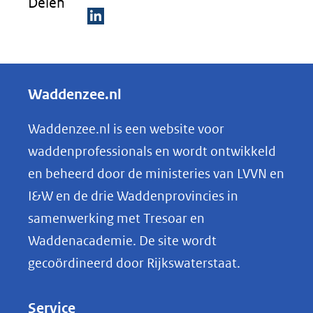
Delen
(verwijst
een
naar
D
andere
een
e
website)
andere
l
Waddenzee.nl
website)
e
n
Waddenzee.nl is een website voor
o
waddenprofessionals en wordt ontwikkeld
p
en beheerd door de ministeries van LVVN en
L
I&W en de drie Waddenprovincies in
i
samenwerking met Tresoar en
n
Waddenacademie. De site wordt
k
gecoördineerd door Rijkswaterstaat.
e
d
Service