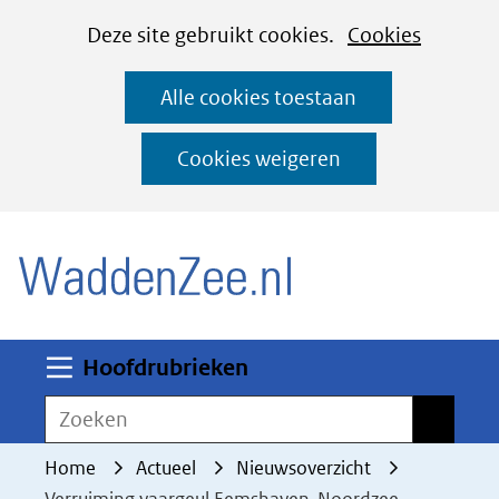
Cookies
Ga
Hier
Deze site gebruikt cookies.
Cookies
instellen
naar
kan
Alle cookies toestaan
de
het
inhoud
gebruik
Cookies weigeren
van
(naar homepage)
cookies
op
deze
website
worden
Uitklappen
Hoofdrubrieken
toegestaan
Zoeken
Zoeken
of
geweigerd.
Home
Actueel
Nieuwsoverzicht