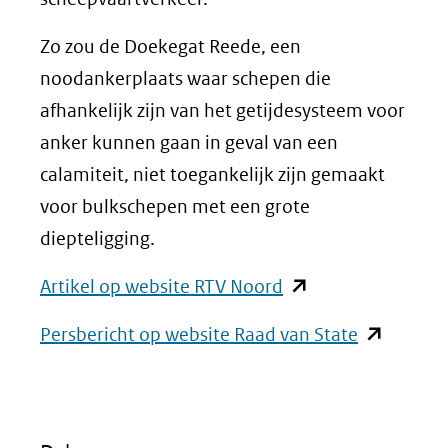
Zo zou de Doekegat Reede, een
noodankerplaats waar schepen die
afhankelijk zijn van het getijdesysteem voor
anker kunnen gaan in geval van een
calamiteit, niet toegankelijk zijn gemaakt
voor bulkschepen met een grote
diepteligging.
(opent
Artikel op website RTV Noord
in
(opent
Persbericht op website Raad van State
nieuw
in
venster)
nieuw
(verwijst
venster)
naar