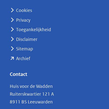
I
n
Cookies
(opent
Privacy
in
nieuw
Toegankelijkheid
venster)
Disclaimer
(verwijst
Sitemap
naar
(opent
een
Archief
andere
in
website)
nieuw
Contact
venster)
Huis voor de Wadden
(verwijst
Ruiterskwartier 121 A
naar
8911 BS Leeuwarden
een