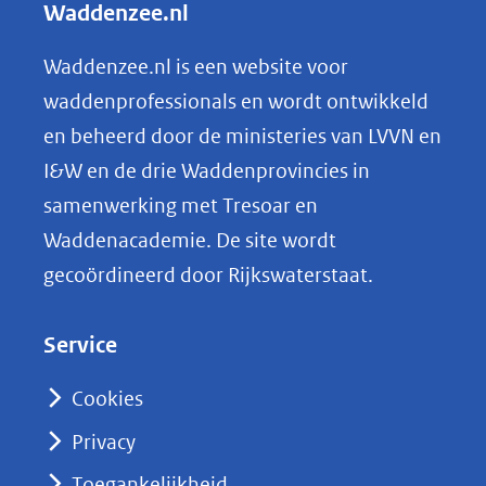
Waddenzee.nl
e
n
Waddenzee.nl is een website voor
o
waddenprofessionals en wordt ontwikkeld
p
en beheerd door de ministeries van LVVN en
L
I&W en de drie Waddenprovincies in
i
samenwerking met Tresoar en
n
Waddenacademie. De site wordt
k
gecoördineerd door Rijkswaterstaat.
e
d
Service
I
n
Cookies
(opent
Privacy
in
nieuw
Toegankelijkheid