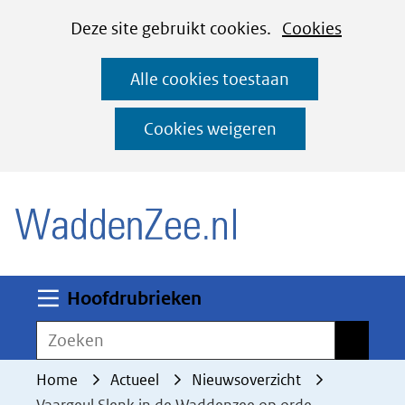
Cookies
Ga
Hier
Deze site gebruikt cookies.
Cookies
instellen
naar
kan
Alle cookies toestaan
de
het
inhoud
gebruik
Cookies weigeren
van
(naar homepage)
cookies
op
deze
website
worden
Uitklappen
Hoofdrubrieken
toegestaan
Zoeken
Zoeken
of
geweigerd.
Home
Actueel
Nieuwsoverzicht