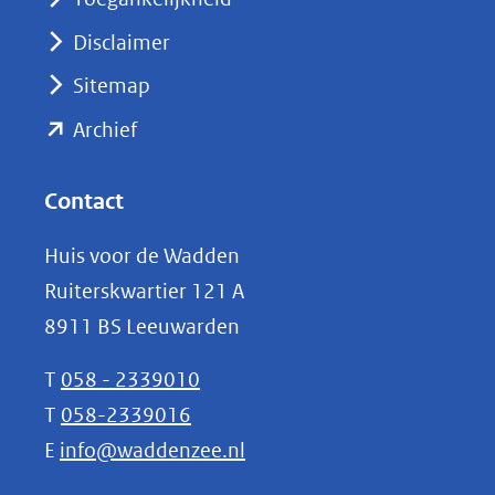
venster)
Disclaimer
(verwijst
Sitemap
naar
(opent
een
Archief
andere
in
website)
nieuw
Contact
venster)
Huis voor de Wadden
(verwijst
Ruiterskwartier 121 A
naar
8911 BS Leeuwarden
een
andere
T
058 - 2339010
website)
T
058-2339016
E
info@waddenzee.nl