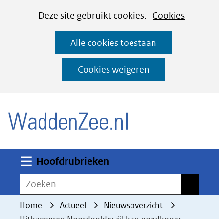
Cookies
Ga
Hier
Deze site gebruikt cookies.
Cookies
instellen
naar
kan
Alle cookies toestaan
de
het
inhoud
gebruik
Cookies weigeren
van
(naar homepage)
cookies
op
deze
website
worden
Uitklappen
Hoofdrubrieken
toegestaan
Zoeken
Zoeken
of
geweigerd.
Home
Actueel
Nieuwsoverzicht