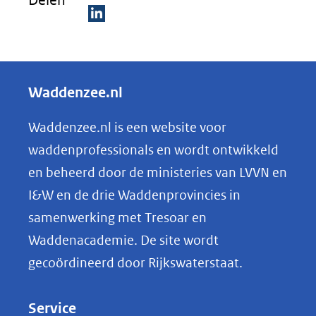
Delen
(verwijst
naar
D
een
e
andere
l
Waddenzee.nl
website)
e
n
Waddenzee.nl is een website voor
o
waddenprofessionals en wordt ontwikkeld
p
en beheerd door de ministeries van LVVN en
L
I&W en de drie Waddenprovincies in
i
samenwerking met Tresoar en
n
Waddenacademie. De site wordt
k
gecoördineerd door Rijkswaterstaat.
e
d
Service
I