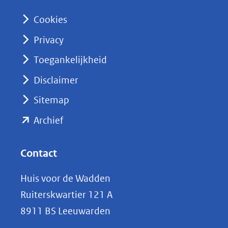
n
Cookies
(opent
Privacy
in
nieuw
Toegankelijkheid
venster)
Disclaimer
(verwijst
Sitemap
naar
(opent
een
Archief
andere
in
website)
nieuw
Contact
venster)
Huis voor de Wadden
(verwijst
Ruiterskwartier 121 A
naar
8911 BS Leeuwarden
een