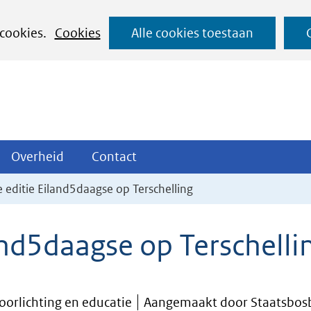
Ga
 cookies.
Cookies
Alle cookies toestaan
naar
de
inhoud
ojecten
Overheid
Contact
Overheid
Contact
tklappen
Uitklappen
Uitklappen
e editie Eiland5daagse op Terschelling
and5daagse op Terschelli
Voorlichting en educatie
Aangemaakt door Staatsbos