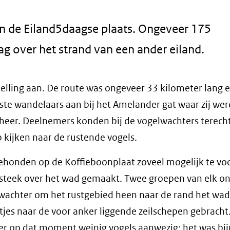
 de Eiland5daagse plaats. Ongeveer 175
ag over het strand van een ander eiland.
ling aan. De route was ongeveer 33 kilometer lang 
te wandelaars aan bij het Amelander gat waar zij we
er. Deelnemers konden bij de vogelwachters terecht
 kijken naar de rustende vogels.
eehonden op de Koffieboonplaat zoveel mogelijk te 
steek over het wad gemaakt. Twee groepen van elk o
swachter om het rustgebied heen naar de rand het wad
tjes naar de voor anker liggende zeilschepen gebracht
r op dat moment weinig vogels aanwezig; het was bi