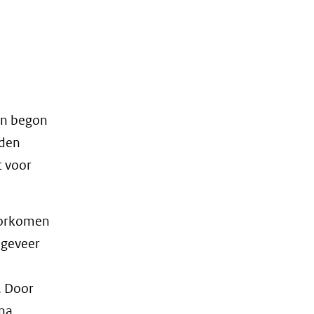
en begon
rden
 voor
voorkomen
ngeveer
. Door
jna