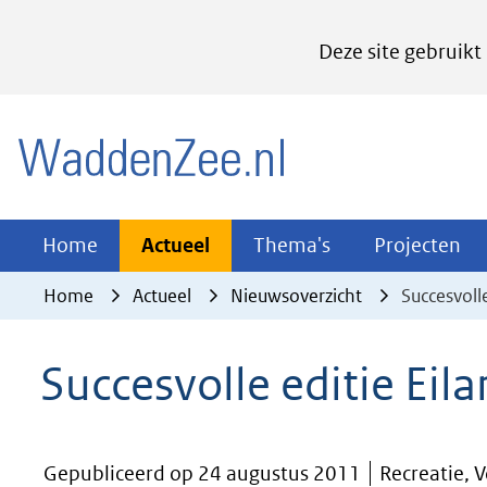
Cookies
Deze site gebruikt
instellen
Hier
(naar homepage)
kan
het
gebruik
van
Actueel
Thema's
Pr
Home
Actueel
Thema's
Projecten
Uitklappen
Uitklappen
Ui
cookies
Home
Actueel
Nieuwsoverzicht
Succesvoll
op
deze
Succesvolle editie Eil
website
worden
toegestaan
Gepubliceerd op 24 augustus 2011
Recreatie, 
of