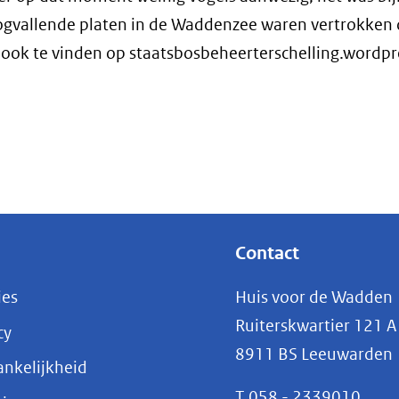
oogvallende platen in de Waddenzee waren vertrokken
jn ook te vinden op staatsbosbeheerterschelling.wordp
Contact
ies
Huis voor de Wadden
Ruiterskwartier 121 A
cy
8911 BS Leeuwarden
nkelijkheid
T
058 - 2339010