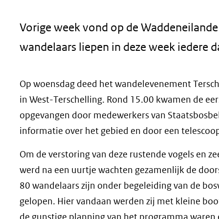
geweigerd.
Vorige week vond op de Waddeneilanden
wandelaars liepen in deze week iedere d
Op woensdag deed het wandelevenement Terschel
in West-Terschelling. Rond 15.00 kwamen de eers
opgevangen door medewerkers van Staatsbosbehe
informatie over het gebied en door een telescoop
Om de verstoring van deze rustende vogels en z
werd na een uurtje wachten gezamenlijk de door
80 wandelaars zijn onder begeleiding van de bo
gelopen. Hier vandaan werden zij met kleine boo
de gunstige planning van het programma waren e