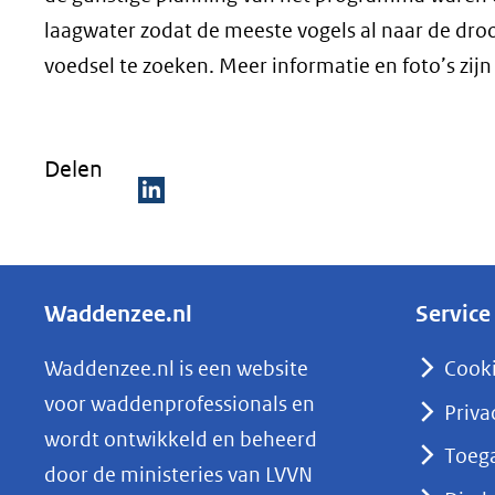
laagwater zodat de meeste vogels al naar de dr
voedsel te zoeken. Meer informatie en foto’s zi
Delen
D
e
l
Waddenzee.nl
Service
e
n
Waddenzee.nl is een website
Cook
o
voor waddenprofessionals en
Priva
p
wordt ontwikkeld en beheerd
Toega
L
door de ministeries van LVVN
i