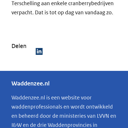
Terschelling aan enkele cranberrybedrijven
verpacht. Dat is tot op dag van vandaag zo.
Delen
D
e
l
Waddenzee.nl
e
n
Waddenzee.nl is een website voor
o
waddenprofessionals en wordt ontwikkeld
p
en beheerd door de ministeries van LVVN en
L
I&W en de drie Waddenprovincies in