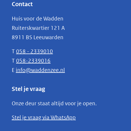
website)
nieuw
Contact
venster)
Huis voor de Wadden
(verwijst
Ruiterskwartier 121 A
naar
8911 BS Leeuwarden
een
andere
T
058 - 2339010
website)
T
058-2339016
E
info@waddenzee.nl
Stel je vraag
Onze deur staat altijd voor je open.
(opent
Stel je vraag via WhatsApp
in