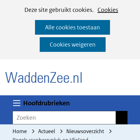
Cookies
Ga
Hier
Deze site gebruikt cookies.
Cookies
instellen
naar
kan
Alle cookies toestaan
de
het
inhoud
gebruik
Cookies weigeren
van
(naar homepage)
cookies
op
deze
website
worden
Uitklappen
Hoofdrubrieken
toegestaan
Zoeken
Zoeken
of
geweigerd.
Home
Actueel
Nieuwsoverzicht