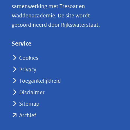
i
samenwerking met Tresoar en
n
Waddenacademie. De site wordt
k
gecoördineerd door Rijkswaterstaat.
e
d
Service
I
n
Cookies
(opent
Privacy
in
nieuw
Toegankelijkheid
venster)
Disclaimer
(verwijst
Sitemap
naar
(opent
een
Archief
andere
in