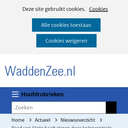
Cookies
Ga
Hier
Deze site gebruikt cookies.
Cookies
instellen
naar
kan
Alle cookies toestaan
de
het
inhoud
gebruik
Cookies weigeren
van
(naar homepage)
cookies
op
deze
website
worden
Uitklappen
Hoofdrubrieken
toegestaan
Zoeken
Zoeken
of
geweigerd.
Home
Actueel
Nieuwsoverzicht