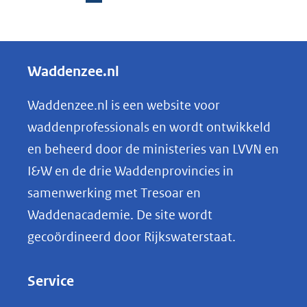
naar
D
andere
een
e
website)
andere
l
Waddenzee.nl
website)
e
n
Waddenzee.nl is een website voor
o
waddenprofessionals en wordt ontwikkeld
p
en beheerd door de ministeries van LVVN en
L
I&W en de drie Waddenprovincies in
i
samenwerking met Tresoar en
n
Waddenacademie. De site wordt
k
gecoördineerd door Rijkswaterstaat.
e
d
Service
I
n