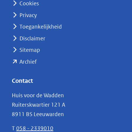
Cookies
(opent
Privacy
in
nieuw
Toegankelijkheid
venster)
Disclaimer
(verwijst
Sitemap
naar
(opent
een
Archief
andere
in
website)
nieuw
Contact
venster)
Huis voor de Wadden
(verwijst
Ruiterskwartier 121 A
naar
8911 BS Leeuwarden
een
andere
T
058 - 2339010