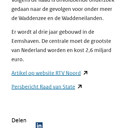
gedaan naar de gevolgen voor onder meer
de Waddenzee en de Waddeneilanden.
Er wordt al drie jaar gebouwd in de
Eemshaven. De centrale moet de grootste
van Nederland worden en kost 2,6 miljard
euro.
(opent
Artikel op website RTV Noord
in
(opent
Persbericht Raad van State
nieuw
in
venster)
nieuw
(verwijst
venster)
naar
Delen
(verwijst
een