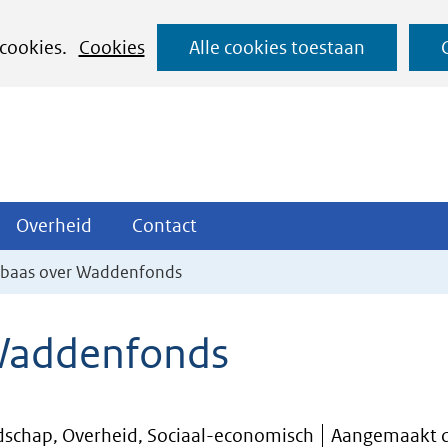
Ga
 cookies.
Cookies
Alle cookies toestaan
naar
de
inhoud
ojecten
Overheid
Contact
Overheid
Contact
tklappen
Uitklappen
Uitklappen
s baas over Waddenfonds
 Waddenfonds
dschap, Overheid, Sociaal-economisch
Aangemaakt d