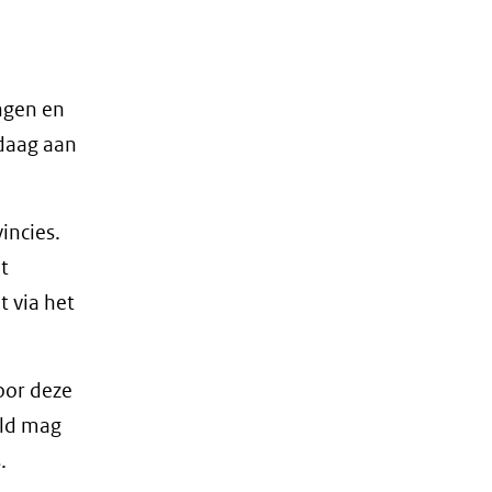
ingen en
ndaag aan
incies.
t
t via het
oor deze
eld mag
.