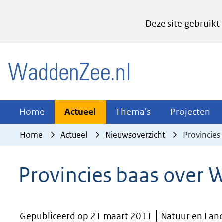
Cookies
Deze site gebruikt
instellen
Hier
(naar homepage)
kan
het
gebruik
van
Actueel
Thema's
Pr
Home
Actueel
Thema's
Projecten
Uitklappen
Uitklappen
Ui
cookies
Home
Actueel
Nieuwsoverzicht
Provincie
op
deze
Provincies baas over
website
worden
toegestaan
Gepubliceerd op 21 maart 2011
Natuur en Lan
of