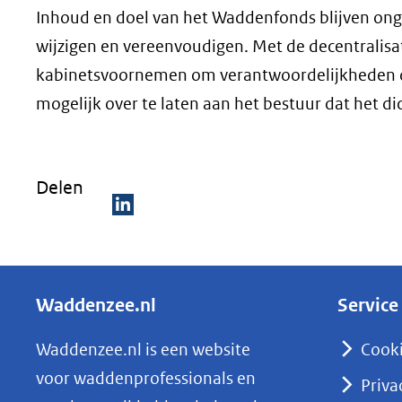
Inhoud en doel van het Waddenfonds blijven onge
wijzigen en vereenvoudigen. Met de decentralis
kabinetsvoornemen om verantwoordelijkheden daar
mogelijk over te laten aan het bestuur dat het di
Delen
D
e
l
Waddenzee.nl
Service
e
n
Waddenzee.nl is een website
Cook
o
voor waddenprofessionals en
Priva
p