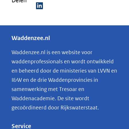
Delen
naar
een
D
ande
e
webs
l
Waddenzee.nl
e
n
Waddenzee.nl is een website voor
o
waddenprofessionals en wordt ontwikkeld
p
en beheerd door de ministeries van LVVN en
L
I&W en de drie Waddenprovincies in
i
samenwerking met Tresoar en
n
Waddenacademie. De site wordt
k
gecoördineerd door Rijkswaterstaat.
e
d
Service
I