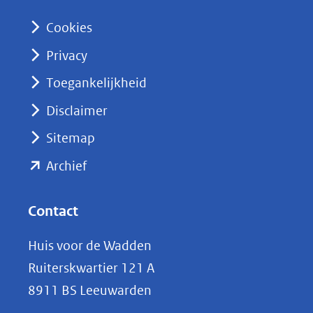
n
Cookies
(opent
Privacy
in
nieuw
Toegankelijkheid
venster)
Disclaimer
(verwijst
Sitemap
naar
(opent
een
Archief
andere
in
website)
nieuw
Contact
venster)
Huis voor de Wadden
(verwijst
Ruiterskwartier 121 A
naar
8911 BS Leeuwarden
een