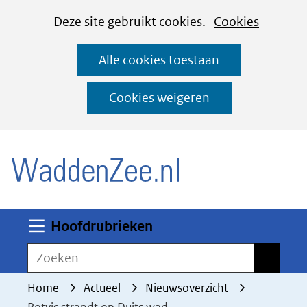
Cookies
Ga
Hier
Deze site gebruikt cookies.
Cookies
instellen
naar
kan
Alle cookies toestaan
de
het
inhoud
gebruik
Cookies weigeren
van
(naar homepage)
cookies
op
deze
website
worden
Uitklappen
Hoofdrubrieken
toegestaan
Zoeken
Zoeken
of
geweigerd.
Home
Actueel
Nieuwsoverzicht