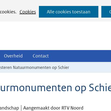
Ga
 cookies.
Cookies
Alle cookies toestaan
naar
de
inhoud
ojecten
Overheid
Contact
Overheid
Contact
tklappen
Uitklappen
Uitklappen
sisteren Natuurmonumenten op Schier
tuurmonumenten op Schi
Landschap
Aangemaakt door RTV Noord