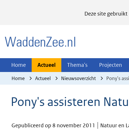
Cookies
Deze site gebruikt
instellen
Hier
(naar homepage)
kan
het
gebruik
van
Actueel
Thema's
Pr
Home
Actueel
Thema's
Projecten
Uitklappen
Uitklappen
Ui
cookies
Home
Actueel
Nieuwsoverzicht
Pony's as
op
deze
Pony's assisteren Na
website
worden
toegestaan
Gepubliceerd op 8 november 2011
Natuur en 
of