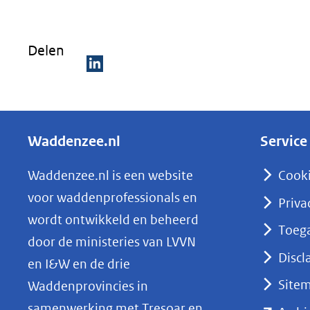
in
nieuw
Delen
venster)
(verwijst
D
naar
e
een
l
andere
Waddenzee.nl
Service
e
website)
n
Waddenzee.nl is een website
Cook
o
voor waddenprofessionals en
Priva
p
wordt ontwikkeld en beheerd
Toega
L
door de ministeries van LVVN
i
Discl
en I&W en de drie
n
Site
Waddenprovincies in
k
samenwerking met Tresoar en