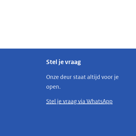
Stel je vraag
Onze deur staat altijd voor je
open.
(opent
Stel je vraag via WhatsApp
in
nieuw
venster)