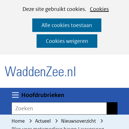
Cookies
Ga
Hier
Deze site gebruikt cookies.
Cookies
instellen
naar
kan
Alle cookies toestaan
de
het
inhoud
gebruik
Cookies weigeren
van
(naar homepage)
cookies
op
deze
website
worden
Uitklappen
Hoofdrubrieken
toegestaan
Zoeken
Zoeken
of
geweigerd.
Home
Actueel
Nieuwsoverzicht