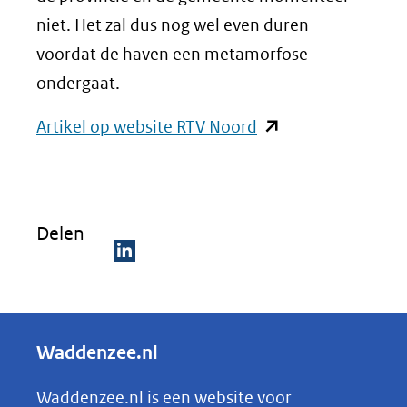
niet. Het zal dus nog wel even duren
voordat de haven een metamorfose
ondergaat.
(opent
Artikel op website RTV Noord
in
nieuw
venster)
Delen
(verwijst
naar
D
een
e
andere
l
Waddenzee.nl
website)
e
n
Waddenzee.nl is een website voor