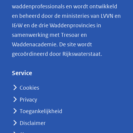
o
waddenprofessionals en wordt ontwikkeld
p
en beheerd door de ministeries van LVVN en
L
I&W en de drie Waddenprovincies in
i
samenwerking met Tresoar en
n
Waddenacademie. De site wordt
k
gecoördineerd door Rijkswaterstaat.
e
d
Service
I
n
Cookies
(opent
Privacy
in
nieuw
Toegankelijkheid
venster)
Disclaimer
(verwijst