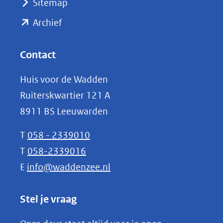
Sitemap
naar
(opent
een
Archief
andere
in
website)
nieuw
Contact
venster)
Huis voor de Wadden
(verwijst
Ruiterskwartier 121 A
naar
8911 BS Leeuwarden
een
andere
T
058 - 2339010
website)
T
058-2339016
E
info@waddenzee.nl
Stel je vraag