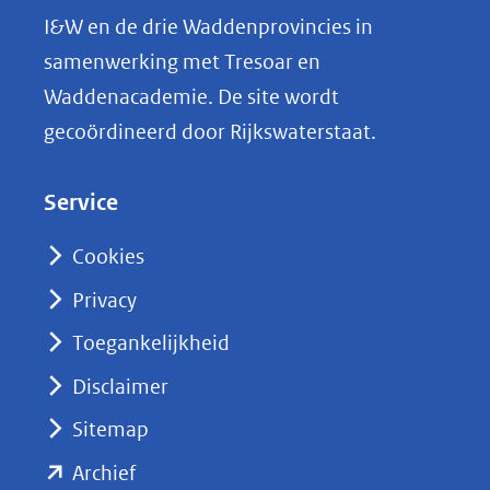
L
I&W en de drie Waddenprovincies in
i
samenwerking met Tresoar en
n
Waddenacademie. De site wordt
k
gecoördineerd door Rijkswaterstaat.
e
d
Service
I
n
Cookies
(opent
Privacy
in
nieuw
Toegankelijkheid
venster)
Disclaimer
(verwijst
Sitemap
naar
(opent
een
Archief