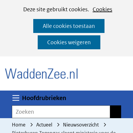
Cookies
Ga
Hier
Deze site gebruikt cookies.
Cookies
instellen
naar
kan
Alle cookies toestaan
de
het
inhoud
gebruik
Cookies weigeren
van
(naar homepage)
cookies
op
deze
website
worden
Uitklappen
Hoofdrubrieken
toegestaan
Zoeken
Zoeken
of
geweigerd.
Home
Actueel
Nieuwsoverzicht