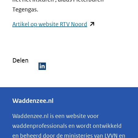
Tegengas.
(opent
Artikel op website RTV Noord
in
nieuw
venster)
Delen
(verwijst
naar
D
een
e
andere
l
Waddenzee.nl
website)
e
n
Waddenzee.nl is een website voor
o
waddenprofessionals en wordt ontwikkeld
p
en beheerd door de ministeries van LVVN en