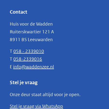
andere
in
website)
nieuw
Contact
venster)
Huis voor de Wadden
(verwijst
Ruiterskwartier 121 A
naar
8911 BS Leeuwarden
een
andere
T
058 - 2339010
website)
T
058-2339016
E
info@waddenzee.nl
Stel je vraag
Onze deur staat altijd voor je open.
(opent
Stel je vraag via WhatsApp