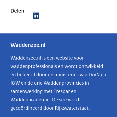
venster)
Delen
(verwijst
naar
D
een
e
andere
l
Waddenzee.nl
website)
e
n
Waddenzee.nl is een website voor
o
waddenprofessionals en wordt ontwikkeld
p
en beheerd door de ministeries van LVVN en
L
I&W en de drie Waddenprovincies in
i
samenwerking met Tresoar en
n
Waddenacademie. De site wordt
k
gecoördineerd door Rijkswaterstaat.
e