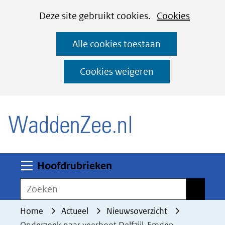
Cookies
Ga
Hier
Deze site gebruikt cookies.
Cookies
instellen
naar
kan
Alle cookies toestaan
de
het
inhoud
gebruik
Cookies weigeren
van
(naar homepage)
cookies
op
deze
website
worden
Uitklappen
Hoofdrubrieken
toegestaan
Zoeken
Zoeken
of
geweigerd.
Home
Actueel
Nieuwsoverzicht