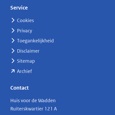
d
Service
I
n
Cookies
(opent
Privacy
in
nieuw
Toegankelijkheid
venster)
Disclaimer
(verwijst
Sitemap
naar
(opent
een
Archief
andere
in
website)
nieuw
Contact
venster)
Huis voor de Wadden
(verwijst
Ruiterskwartier 121 A
naar