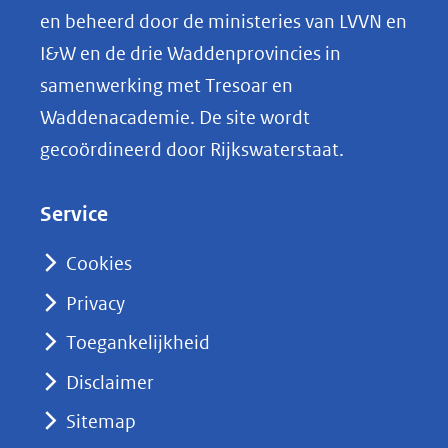
p
en beheerd door de ministeries van LVVN en
L
I&W en de drie Waddenprovincies in
i
samenwerking met Tresoar en
n
Waddenacademie. De site wordt
k
gecoördineerd door Rijkswaterstaat.
e
d
Service
I
n
Cookies
(opent
Privacy
in
nieuw
Toegankelijkheid
venster)
Disclaimer
(verwijst
Sitemap
naar