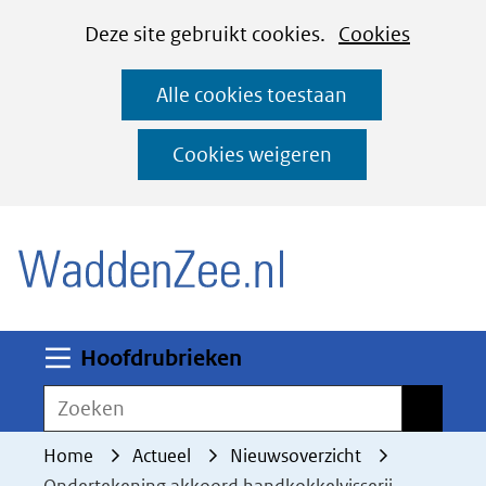
Cookies
Ga
Hier
Deze site gebruikt cookies.
Cookies
instellen
naar
kan
Alle cookies toestaan
de
het
inhoud
gebruik
Cookies weigeren
van
(naar homepage)
cookies
op
deze
website
worden
Uitklappen
Hoofdrubrieken
toegestaan
Zoeken
Zoeken
of
geweigerd.
Home
Actueel
Nieuwsoverzicht