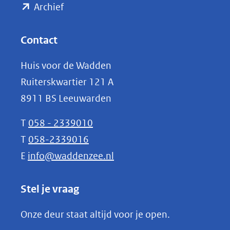
(opent
een
Archief
andere
in
website)
nieuw
Contact
venster)
Huis voor de Wadden
(verwijst
Ruiterskwartier 121 A
naar
8911 BS Leeuwarden
een
andere
T
058 - 2339010
website)
T
058-2339016
E
info@waddenzee.nl
Stel je vraag
Onze deur staat altijd voor je open.