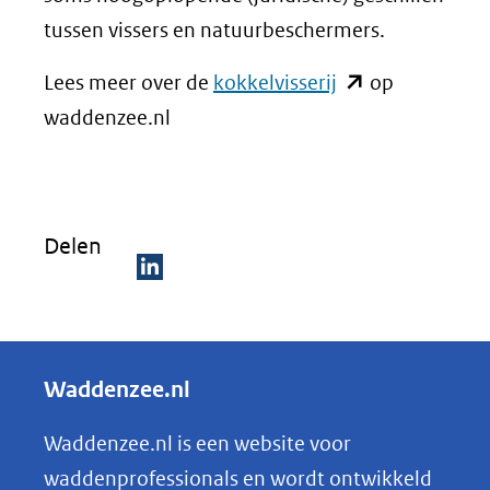
tussen vissers en natuurbeschermers.
(opent
Lees meer over de
kokkelvisserij
op
in
waddenzee.nl
nieuw
venster)
(verwijst
Delen
naar
een
D
andere
e
website)
l
Waddenzee.nl
e
n
Waddenzee.nl is een website voor
o
waddenprofessionals en wordt ontwikkeld