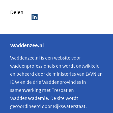
Delen
D
e
l
Waddenzee.nl
e
n
Waddenzee.nl is een website voor
o
waddenprofessionals en wordt ontwikkeld
p
en beheerd door de ministeries van LVVN en
L
I&W en de drie Waddenprovincies in
i
samenwerking met Tresoar en
n
Waddenacademie. De site wordt
k
gecoördineerd door Rijkswaterstaat.
e