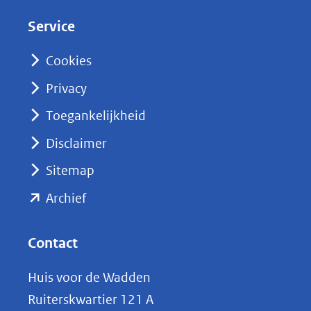
d
Service
I
n
Cookies
(opent
Privacy
in
nieuw
Toegankelijkheid
venster)
Disclaimer
(verwijst
Sitemap
naar
(opent
een
Archief
andere
in
website)
nieuw
Contact
venster)
Huis voor de Wadden
(verwijst
Ruiterskwartier 121 A
naar