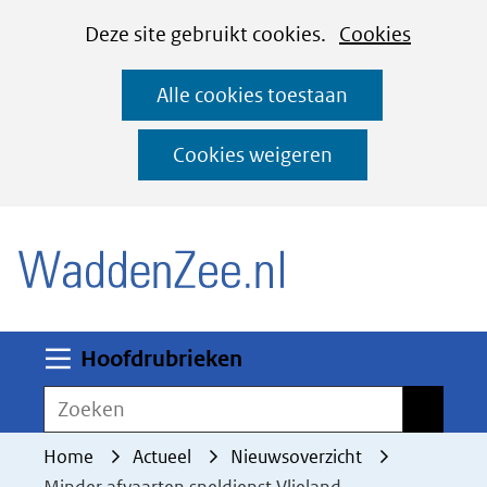
Cookies
Ga
Hier
Deze site gebruikt cookies.
Cookies
instellen
naar
kan
Alle cookies toestaan
de
het
inhoud
gebruik
Cookies weigeren
van
(naar homepage)
cookies
op
deze
website
worden
Uitklappen
Hoofdrubrieken
toegestaan
Zoeken
Zoeken
of
geweigerd.
Home
Actueel
Nieuwsoverzicht